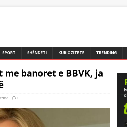
SPORT
SHËNDETI
KURIOZITETE
TRENDING
t me banoret e BBVK, ja
ë
zina
0