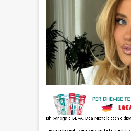
Ish banorja e BBVA, Dea Michelle tash e dis
Teksa ndjekësit i kanë kërkuar ta komentoj k