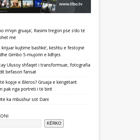
po m’vyn gruaja’, Rasimi tregon pse s’do të
ohet më
 krijuar kujtime bashkë’, kështu e festojnë
 dhe Gimbo 5-mujorin e lidhjes
ay Ulusoy shfaqet i transformuar, fotografia
dit befason fansat
të kopje e Bleros? Gruaja e këngëtarit
n pak nga portreti i të birit
ite ka mbushur sot Dani
KONI
KËRKO