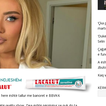
‘Çka 
mart
‘Duke
Selin
Çağat
e fun
A ësh
zbulo
Kaq v
KËR
a here është tallur me banoret e BBVK4.
ëtë reality show, Dea është përgjigjur se nuk do ta