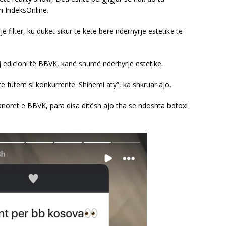
n IndeksOnline.
 filter, ku duket sikur të ketë bërë ndërhyrje estetike të
ij edicioni të BBVK, kanë shumë ndërhyrje estetike.
e futem si konkurrente. Shihemi aty”, ka shkruar ajo.
anoret e BBVK, para disa ditësh ajo tha se ndoshta botoxi