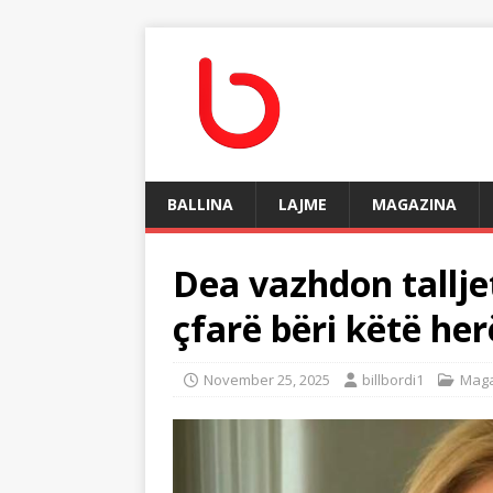
BALLINA
LAJME
MAGAZINA
Dea vazhdon tallje
çfarë bëri këtë her
November 25, 2025
billbordi1
Maga