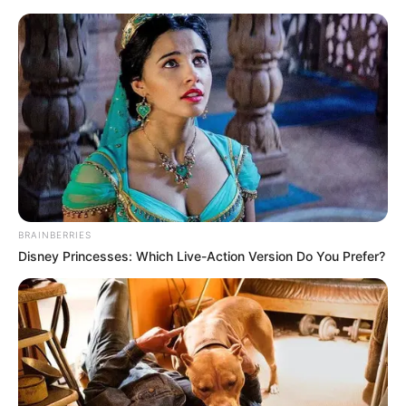
Alba përlotet, çfarë ndodhi me
të?
BRAINBERRIES
Disney Princesses: Which Live-Action Version Do You Prefer?
November 24, 2025
billbordi1