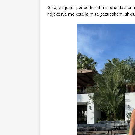
Gjira, e njohur për përkushtimin dhe dashuri
ndjekësve me këtë lajm të gëzueshëm, shkr