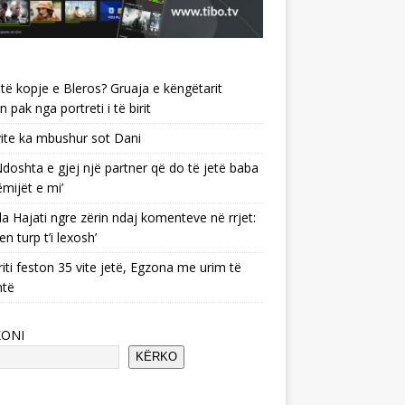
të kopje e Bleros? Gruaja e këngëtarit
n pak nga portreti i të birit
ite ka mbushur sot Dani
 ‘Ndoshta e gjej një partner që do të jetë baba
ëmijët e mi’
a Hajati ngre zërin ndaj komenteve në rrjet:
en turp t’i lexosh’
riti feston 35 vite jetë, Egzona me urim të
ntë
KONI
KËRKO