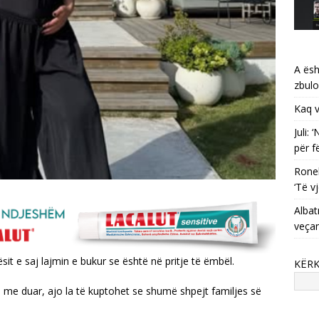
A ësh
zbulo
Kaq v
Juli:
për f
Ronel
‘Të vj
Albat
veça
it e saj lajmin e bukur se është në pritje të ëmbël.
KËR
 me duar, ajo la të kuptohet se shumë shpejt familjes së