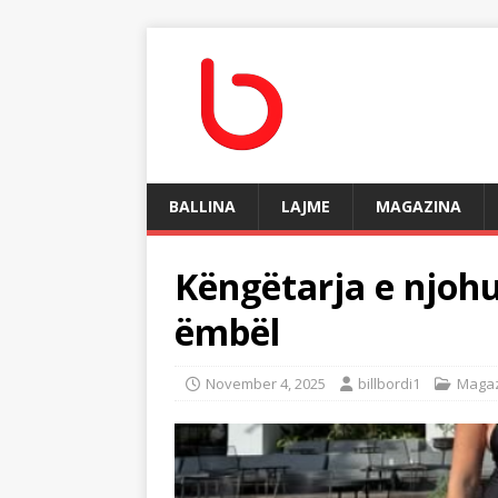
BALLINA
LAJME
MAGAZINA
Këngëtarja e njohur
ëmbël
November 4, 2025
billbordi1
Maga