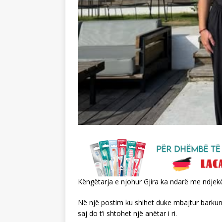
Këngëtarja e njohur Gjira ka ndarë me ndjekës
Në një postim ku shihet duke mbajtur barkun
saj do t’i shtohet një anëtar i ri.