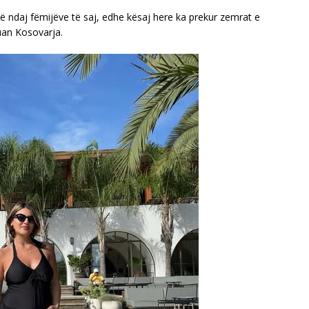
në ndaj fëmijëve të saj, edhe kësaj here ka prekur zemrat e
uan Kosovarja.