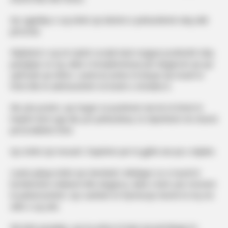
Kjo zgjedhje e saj është një dëshmi e përkushtimit ndaj stilit
personal.
Ndjekësit e saj në rrjetet sociale kanë reaguar pozitivisht ndaj
paraqitjes së saj, duke e komplimentuar për elegancën që ajo
sjell kudo që shkon. Learta ka arritur të krijojë një imazh të
fortë dhe të admirueshëm në botën e showbiz-it.
Me çdo postim, ajo tregon se pushimet nuk do të thotë të
heqësh dorë nga stili, por përkundrazi, të shprehësh më shumë
personalitetin tënd.
Kjo është një mesazh i fuqishëm për të gjithë ata që e ndjekin.
Learta Jakupi është një shembull i shkëlqyer se si mund të
kombinohen relaksimi dhe eleganca, duke e bërë çdo moment
të paharrueshëm. Ajo vazhdon të frymëzojë shumë të rinj me
stilin e saj unik.
Me këtë paraqitje, ajo ka arritur të bëjë një përshtypje të