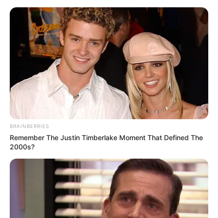
Learta ia huq keq, shfaqet me
taka edhe në pushime
BRAINBERRIES
Remember The Justin Timberlake Moment That Defined The
June 17, 2026
billbordi1
2000s?