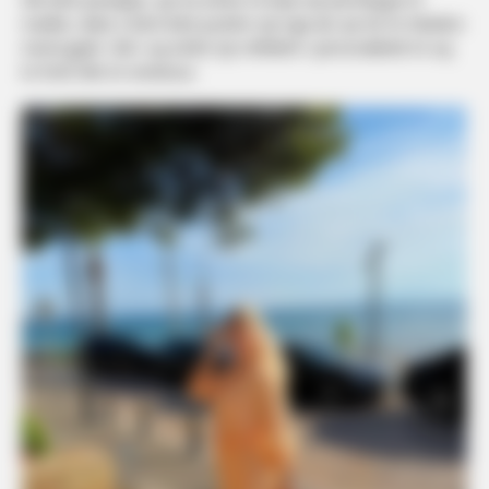
madhe, duke e bërë këtë pushim një nga ato që do të mbahen
mend gjatë. Stili i saj është një reflektim i personalitetit të saj
të fortë dhe të vendosur.