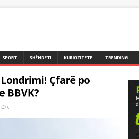
SPORT
SHËNDETI
KURIOZITETE
TRENDING
 Londrimi! Çfarë po
 e BBVK?
0