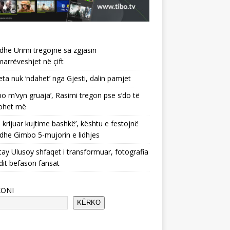
 dhe Urimi tregojnë sa zgjasin
rrëveshjet në çift
ta nuk ‘ndahet’ nga Gjesti, dalin pamjet
po m’vyn gruaja’, Rasimi tregon pse s’do të
ohet më
 krijuar kujtime bashkë’, kështu e festojnë
 dhe Gimbo 5-mujorin e lidhjes
ay Ulusoy shfaqet i transformuar, fotografia
dit befason fansat
KONI
KËRKO