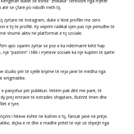
ëngëtari duket se është “zhdukur” tërësisht nga rrjetet
 atë se çfarë po ndodh rreth tij.
tij zyrtare në Instagram, duke e lënë profilin me zero
 e tij të profilit. Ky veprim radikal vjen pas një periudhe të
qenë shumë aktiv në platformat e tij sociale.
ftim apo sqarim zyrtar se pse e ka ndërmarrë këtë hap.
jë “pastrim” i tillë i rrjeteve sociale ka një kuptim të qartë:
ë studio për të sjellë krijime të reja janë të mëdha nga
të enigmatike.
ë e panjohur për publikun. Vetëm pak ditë më parë, të
 dy prej emrave të estradës shqiptare, Butrint Imeri dhe
let e tyre.
çimi i hiteve është në kulmin e tij, fansat janë në pritje.
tike, diçka e re dhe e madhe pritet të vijë së shpejti nga