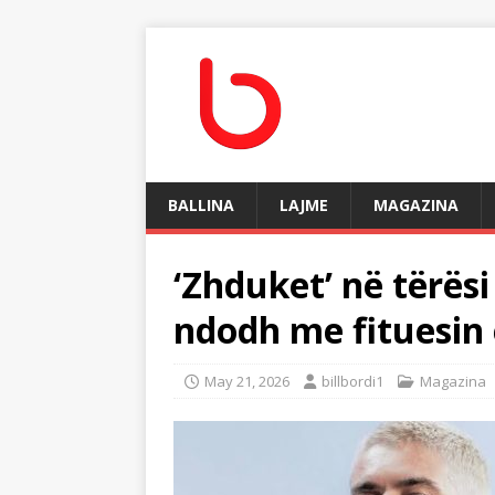
BALLINA
LAJME
MAGAZINA
‘Zhduket’ në tërësi
ndodh me fituesin
May 21, 2026
billbordi1
Magazina