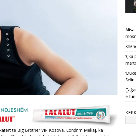
Alisa
mosma
Xhene
‘Çka 
mart
‘Duke
Selin
Çağat
e fun
KËR
 të katërt të Big Brother VIP Kosova, Londrim Mekaj, ka