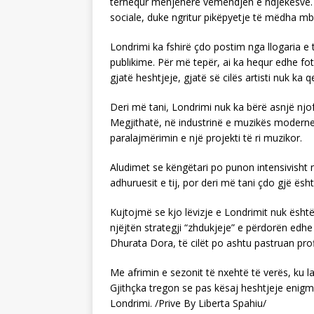
tërhequr menjëherë vëmendjen e ndjekësve. K
sociale, duke ngritur pikëpyetje të mëdha mbi
Londrimi ka fshirë çdo postim nga llogaria e 
publikime. Për më tepër, ai ka hequr edhe foton
gjatë heshtjeje, gjatë së cilës artisti nuk ka 
Deri më tani, Londrimi nuk ka bërë asnjë njo
Megjithatë, në industrinë e muzikës moderne, n
paralajmërimin e një projekti të ri muzikor.
Aludimet se këngëtari po punon intensivisht n
adhuruesit e tij, por deri më tani çdo gjë ësh
Kujtojmë se kjo lëvizje e Londrimit nuk ësht
njëjtën strategji “zhdukjeje” e përdorën edhe
Dhurata Dora, të cilët po ashtu pastruan profi
Me afrimin e sezonit të nxehtë të verës, ku lan
Gjithçka tregon se pas kësaj heshtjeje enigma
Londrimi. /Prive By Liberta Spahiu/