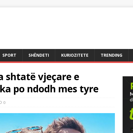
SPORT
SHËNDETI
KURIOZITETE
TRENDING
 shtatë vjeçare e
çka po ndodh mes tyre
0