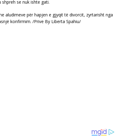
u shpreh se nuk ishte gati.
he aludimeve për hapjen e gjyqit të divorcit, zyrtarisht nga
snjë konfirmim. /Prive By Liberta Spahiu/