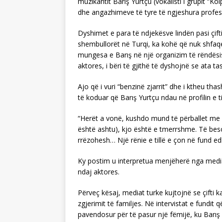
muzikantit Barış Yurtçu (vokalisti i grupit “Ko
dhe angazhimeve të tyre të ngjeshura profes
Dyshimet e para të ndjekësve lindën pasi çifti,
shembullorët në Turqi, ka kohë që nuk shfaqe
mungesa e Barış në një organizim të rëndës
aktores, i bëri të gjithë të dyshojnë se ata t
Ajo që i vuri “benzinë zjarrit” dhe i ktheu t
të koduar që Barış Yurtçu ndau në profilin e ti
“Herët a vonë, kushdo mund të përballet me 
është ashtu), kjo është e tmerrshme. Të besos
rrëzohesh… Një rënie e tillë e çon në fund ed
Ky postim u interpretua menjëherë nga mediat
ndaj aktores.
Përveç kësaj, mediat turke kujtojnë se çifti
zgjerimit të familjes. Në intervistat e fundi
pavendosur për të pasur një fëmijë, ku Barış 