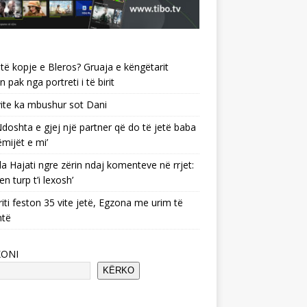
të kopje e Bleros? Gruaja e këngëtarit
n pak nga portreti i të birit
ite ka mbushur sot Dani
 ‘Ndoshta e gjej një partner që do të jetë baba
ëmijët e mi’
a Hajati ngre zërin ndaj komenteve në rrjet:
en turp t’i lexosh’
riti feston 35 vite jetë, Egzona me urim të
ntë
KONI
KËRKO