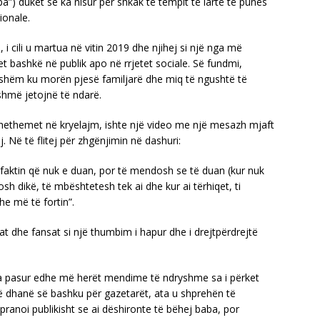
lpa”) duket se ka nisur për shkak të tempit të lartë të punës
ionale.
 i cili u martua në vitin 2019 dhe njihej si një nga më
t bashkë në publik apo në rrjetet sociale. Së fundmi,
ishëm ku morën pjesë familjarë dhe miq të ngushtë të
ashmë jetojnë të ndarë.
hashethemet në kryelajm, ishte një video me një mesazh mjaft
j. Në të flitej për zhgënjimin në dashuri:
faktin që nuk e duan, por të mendosh se të duan (kur nuk
h dikë, të mbështetesh tek ai dhe kur ai tërhiqet, ti
he më të fortin”.
 dhe fansat si një thumbim i hapur dhe i drejtpërdrejtë
 ka pasur edhe më herët mendime të ndryshme sa i përket
t që dhanë së bashku për gazetarët, ata u shprehën të
pranoi publikisht se ai dëshironte të bëhej baba, por