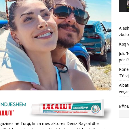
A ësh
zbulo
Kaq v
Juli:
për f
Ronel
‘Të vj
Albat
veça
KËR
gazinës në Turqi, kriza mes aktores Deniz Baysal dhe