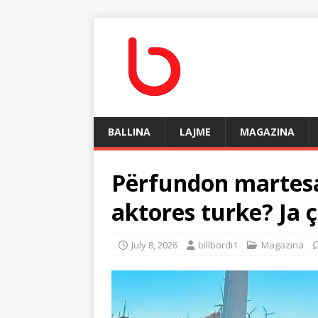
BALLINA
LAJME
MAGAZINA
Përfundon martesa
aktores turke? Ja 
July 8, 2026
billbordi1
Magazina