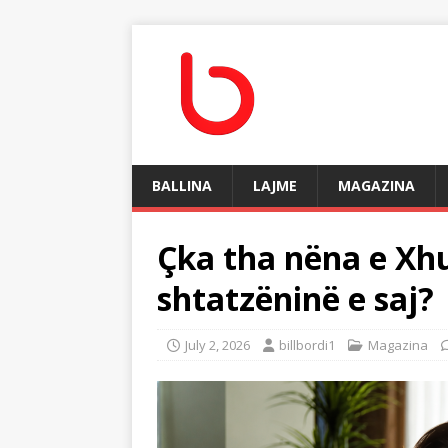
BALLINA
LAJME
MAGAZINA
Çka tha nëna e Xhu
shtatzëninë e saj?
July 2, 2026
billbordi1
Magazina