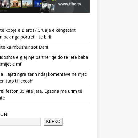
të kopje e Bleros? Gruaja e këngëtarit
n pak nga portreti i të birit
ite ka mbushur sot Dani
 ‘Ndoshta e gjej një partner që do të jetë baba
ëmijët e mi’
a Hajati ngre zërin ndaj komenteve në rrjet:
en turp t’i lexosh’
riti feston 35 vite jetë, Egzona me urim të
ntë
KONI
KËRKO