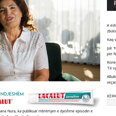
A ësh
zbulo
Kaq v
Juli:
për f
Ronel
‘Të vj
Albat
veça
KËR
uliana Nura, ka publikuar mbrëmjen e djeshme episodin e