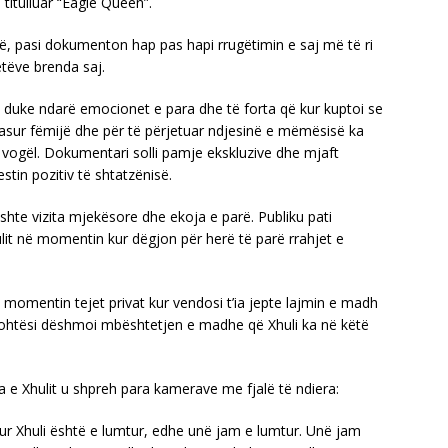
 titulluar “Eagle Queen”.
të, pasi dokumenton hap pas hapi rrugëtimin e saj më të ri
etëve brenda saj.
 duke ndarë emocionet e para dhe të forta që kur kuptoi se
pasur fëmijë dhe për të përjetuar ndjesinë e mëmësisë ka
 vogël. Dokumentari solli pamje ekskluzive dhe mjaft
tin pozitiv të shtatzënisë.
hte vizita mjekësore dhe ekoja e parë. Publiku pati
lit në momentin kur dëgjon për herë të parë rrahjet e
 momentin tejet privat kur vendosi t’ia jepte lajmin e madh
grohtësi dëshmoi mbështetjen e madhe që Xhuli ka në këtë
 e Xhulit u shpreh para kamerave me fjalë të ndiera:
ur Xhuli është e lumtur, edhe unë jam e lumtur. Unë jam