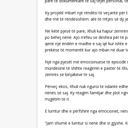
parë të dokumentarit të saj tejet personal, të
Ky projekt mbart një rëndësi të veçantë për 
dhe më të rëndësishëm: atë të rritjes së dy j
Në këtë pjesë të parë, Xhuli ka hapur zemrën
po bëhej nënë. Ajo rrëfeu se dëshira për të 
qenë një ëndërr e madhe e saj që kur ishte e
prekëse të momentit kur ajo mban në duar tes
Një nga pjesët më emocionuese të episodit is
mundësinë të shihte reagimin e pastër të Xhu
zemrës së binjakëve të saj.
Përveç ekos, Xhuli nuk nguroi të ndante edhe
nënës së saj. Ky reagim familjar dhe plot n
rrugëtim të ri.
E lumtur dhe e përfshirë nga emocionet, nëna
“Jam shumë e lumtur si nënë dhe si gjyshe. K