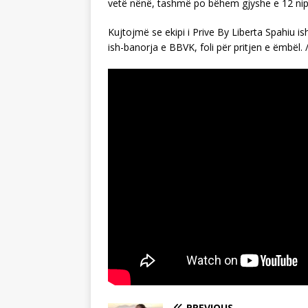
vetë nënë, tashmë po bëhem gjyshe e 12 nip
Kujtojmë se ekipi i Prive By Liberta Spahiu is
ish-banorja e BBVK, foli për pritjen e ëmbël. 
PREVIOUS