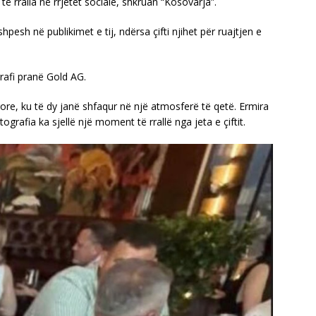
të rralla në rrjetet sociale, shkruan “Kosovarja”.
pesh në publikimet e tij, ndërsa çifti njihet për ruajtjen e
rafi pranë Gold AG.
ore, ku të dy janë shfaqur në një atmosferë të qetë. Ermira
ografia ka sjellë një moment të rrallë nga jeta e çiftit.