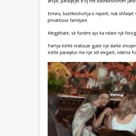
arsye, paraqitjet e tij me bashkëshorten janë 
Ermira, bashkëshortja e reperit, nuk shfaqet sh
privatësisë familjare.
Megjithatë, së fundmi ajo ka ndarë një fotog
Pamja është realizuar gjatë një darke shoqër
është paraqitur me një stil elegant, ndërsa fot