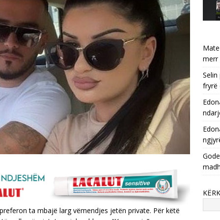
Mate
merr 
Selin
fryrë
Edona
ndarj
Edona
ngjyr
Godet
mad
KËR
 preferon ta mbajë larg vëmendjes jetën private. Për këtë