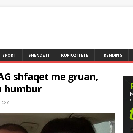
SPORT
SHËNDETI
KURIOZITETE
TRENDING
d AG shfaqet me gruan,
 u humbur
0