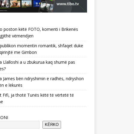
o poston këtë FOTO, komenti i Brikenës
gjithë vëmendjen
 publikon momentin romantik, shfaqet duke
 qirinjtë me Gimbon
 Llalloshi a u zbukurua kaq shumë pas
es?
 James bën ndryshimin e radhës, ndryshon
ën e lëkurës
 Fifi, ja thotë Tunës këtë të vërtetë të
he
KONI
KËRKO