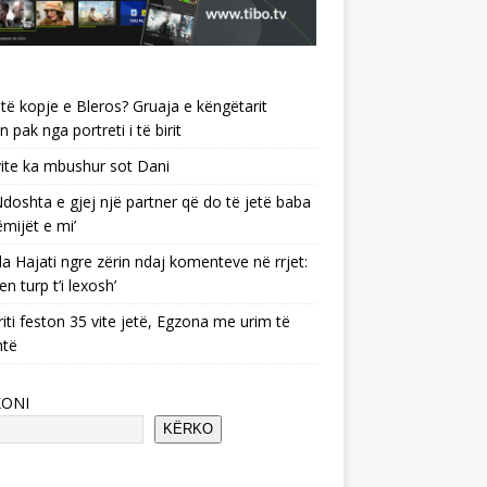
të kopje e Bleros? Gruaja e këngëtarit
n pak nga portreti i të birit
ite ka mbushur sot Dani
 ‘Ndoshta e gjej një partner që do të jetë baba
ëmijët e mi’
a Hajati ngre zërin ndaj komenteve në rrjet:
en turp t’i lexosh’
riti feston 35 vite jetë, Egzona me urim të
ntë
KONI
KËRKO