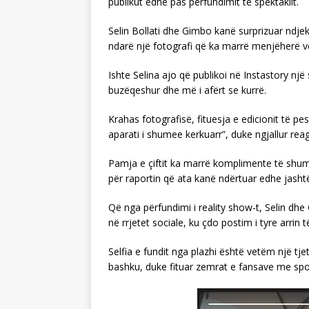
publikut edhe pas përfundimit të spektaklit.
Selin Bollati dhe Gimbo kanë surprizuar ndj
ndarë një fotografi që ka marrë menjëherë vë
Ishte Selina ajo që publikoi në Instastory një s
buzëqeshur dhe më i afërt se kurrë.
Krahas fotografisë, fituesja e edicionit të p
aparati i shumee kerkuarr”, duke ngjallur rea
Pamja e çiftit ka marrë komplimente të shumt
për raportin që ata kanë ndërtuar edhe jash
Që nga përfundimi i reality show-t, Selin dh
në rrjetet sociale, ku çdo postim i tyre arrin
Selfia e fundit nga plazhi është vetëm një t
bashku, duke fituar zemrat e fansave me spon