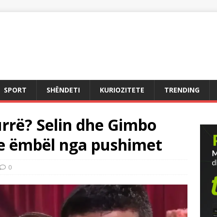
SPORT
SHËNDETI
KURIOZITETE
TRENDING
rrë? Selin dhe Gimbo
e ëmbël nga pushimet
0