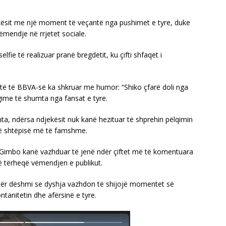
ekësit me një moment të veçantë nga pushimet e tyre, duke
mendje në rrjetet sociale.
elfie të realizuar pranë bregdetit, ku çifti shfaqet i
estë të BBVA-së ka shkruar me humor: “Shiko çfarë doli nga
gime të shumta nga fansat e tyre.
a, ndërsa ndjekësit nuk kanë hezituar të shprehin pëlqimin
të shtëpisë më të famshme.
e Gimbo kanë vazhduar të jenë ndër çiftet më të komentuara
 të tërheqë vëmendjen e publikut.
jetër dëshmi se dyshja vazhdon të shijojë momentet së
tanitetin dhe afërsinë e tyre.