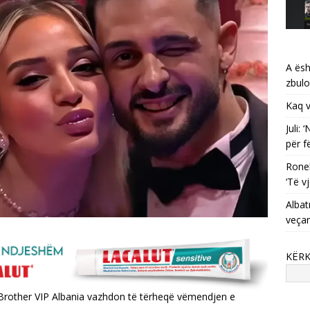
A ësh
zbulo
Kaq v
Juli:
për f
Ronel
‘Të vj
Albat
veça
KËR
g Brother VIP Albania vazhdon të tërheqë vëmendjen e