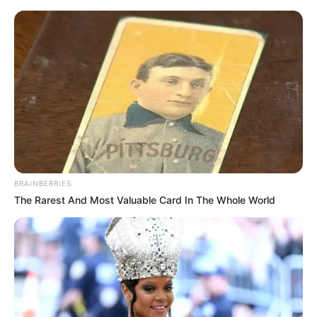
“Përse nuk martohesh”, G-Bani
prek ndjekësin me përgjigjen
BRAINBERRIES
The Rarest And Most Valuable Card In The Whole World
May 23, 2026
billbordi1