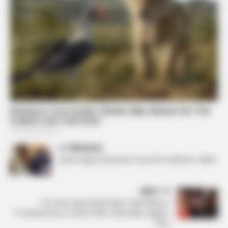
PREVIOUS
Gjesti tregon pishmanin e tij më të madh për vëllain
NEXT
Për çfarë video bëhet fjalë? Habit Albano:
“Produksioni po e fsheh”! Merr vëmendje reagimi i
Olës