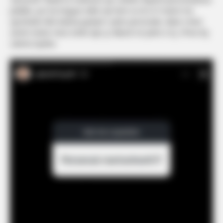
publike, por ka treguar edhe një herë se di si t’i marrë me
sportivitet dhe batuta pyetjet e jetës personale, duke e lënë
sërish mister nëse eshtë apo jo dikush në jetën e tij. /Prive By
Liberta Spahiu