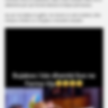
sikletshme për një format televiziv të këtyre përmasave.
Ajo që i ka habitur të gjithë, më shumë se vetë incidenti, ishte
mënyra e ftohtë se si Bujaka e menaxhoi situatën.
Video
Player