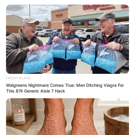
Ndodh në Prime live: Bujakës i bie
dhëmbi
FRIDAY PLANS
Walgreens Nightmare Comes True: Men Ditching Viagra For
May 9, 2026
billbordi1
This 87¢ Generic Aisle 7 Hack