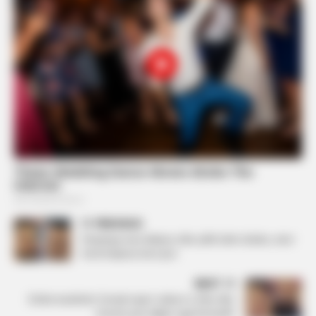
PREVIOUS
Përplasje mes Mateos dhe çiftit Selin-Gimbo, merr
fund miqësia mes tyre
NEXT
Është mashtrim’: Ermali nxjerr videon e Olës dhe
Gresës pas daljes nga FermaVIP