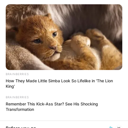
Është mashtrim’: Ermali nxjerr
videon e Olës dhe Gresës pas
BRAINBERRIES
daljes nga FermaVIP
How They Made Little Simba Look So Lifelike in 'The Lion
King'
May 9, 2026
billbordi1
BRAINBERRIES
Remember This Kick-Ass Star? See His Shocking
Transformation