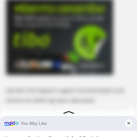
Alisa dhe Urimi tregojnë sa zgjasin mosmarrëveshjet në çift
Xheneta nuk ‘ndahet’ nga Gjesti, dalin pamjet
‘Çka po m’vyn gruaja’, Rasimi tregon pse s’do të martohet më
‘Duke krijuar kujtime bashkë’, kështu e festojnë Selin dhe
Gimbo 5-mujorin e lidhjes