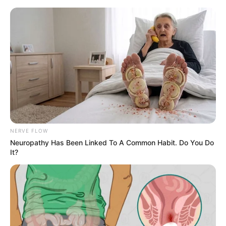
“Të biesh në dashuri me
armikun”, publikohet për herë të
NERVE FLOW
parë deklarata e Kristit për Selin
Neuropathy Has Been Linked To A Common Habit. Do You Do
It?
April 28, 2026
billbordi1