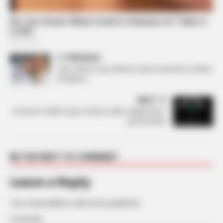
PREVIOUS
Sytë vetëm te ajo: Brikena ndan momentin e ëmbël
të Mateos
NEXT
Ish banori i BBVA nxjerr zbuluar çiftin e Big Brother:
Janë bashkë
BE THE FIRST TO COMMENT
Leave a Reply
Your email address will not be published.
Comment