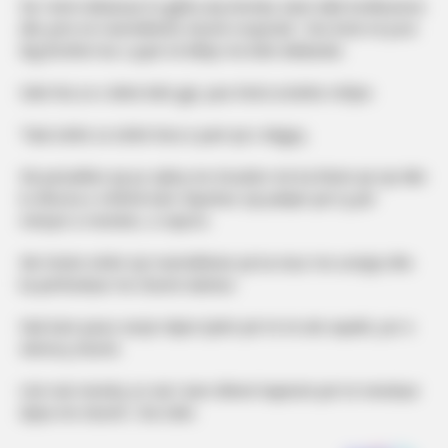
Ne i kemi diskutuar të gjitha aty brenda, kanë dalë konkluzione
dhe jemi në marrëdhënie shumë reciproke”, tha Kristi në post
Big Brother kur u pyet në lidhje me këtë deklaratë.
Selin tha se e dinte këtë gjë, pasi Kristi ia kishte rrëfyer.
“Nuk është se është hera e parë që e dëgjoj.
Në periudhën që po njihej me Krusitën më ka thënë që një ditë
te dhoma e rrëfimit kam shprehur një pëlqim për ty për
mënyrë si mendon, si vepron.
Me Kristin është një marrëdhënie që ka nisur me urrejtje dhe
ka përfunduar me shumë dashuri.
Nuk kam pasur asnjë ndjesi tjetër për të në atë aspekt, por e
vlerësoj shumë.
Unë nuk mendoj se nuk i kam dhënë hapësirë për të menduar
diçka më shumë”, tha Selin.