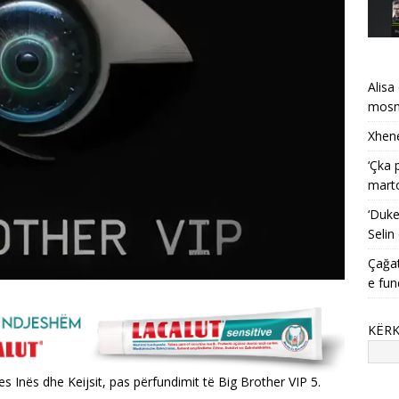
Alisa
mosma
Xhene
‘Çka 
mart
‘Duke
Selin
Çağat
e fun
KËR
s Inës dhe Keijsit, pas përfundimit të Big Brother VIP 5.