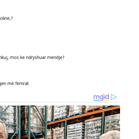
olinë,?
hkuj, mos ke ndryshuar mendje?
lqen më femrat