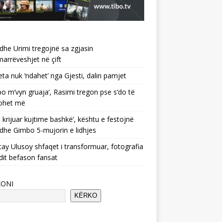
 dhe Urimi tregojnë sa zgjasin
rrëveshjet në çift
ta nuk ‘ndahet’ nga Gjesti, dalin pamjet
po m’vyn gruaja’, Rasimi tregon pse s’do të
ohet më
 krijuar kujtime bashkë’, kështu e festojnë
 dhe Gimbo 5-mujorin e lidhjes
ay Ulusoy shfaqet i transformuar, fotografia
dit befason fansat
KONI
KËRKO