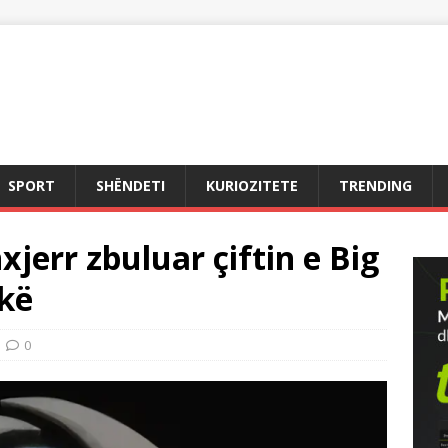
SPORT
SHËNDETI
KURIOZITETE
TRENDING
xjerr zbuluar çiftin e Big
hkë
0