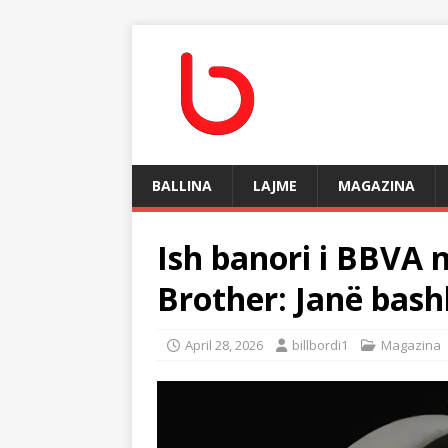
BALLINA
LAJME
MAGAZINA
Ish banori i BBVA n
Brother: Janë bas
April 28, 2026
billbordi1
Magazina