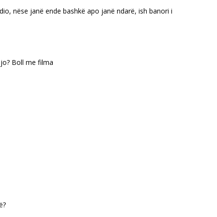
io, nëse janë ende bashkë apo janë ndarë, ish banori i
 jo? Boll me filma
ë?