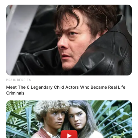
Klodi i “vë flakën” rrjetit me poza
provokuese nga pushimet
BRAINBERRIES
Meet The 6 Legendary Child Actors Who Became Real Life
April 26, 2026
billbordi1
Criminals