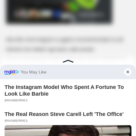
Alisa dhe Urimi tregojnë sa zgjasin mosmarrëveshjet në çift
Xheneta nuk ‘ndahet’ nga Gjesti, dalin pamjet
‘Çka po m’vyn gruaja’, Rasimi tregon pse s’do të martohet më
‘Duke krijuar kujtime bashkë’, kështu e festojnë Selin dhe
Gimbo 5-mujorin e lidhjes
Çağatay Ulusoy shfaqet i transformuar, fotografia e fundit
befason fansat
KËRKONI
KËRKO