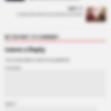
NEXT
Londrimi dhe Klodi nisin pushimet në Ksamil
BE THE FIRST TO COMMENT
Leave a Reply
Your email address will not be published.
Comment
Name
*