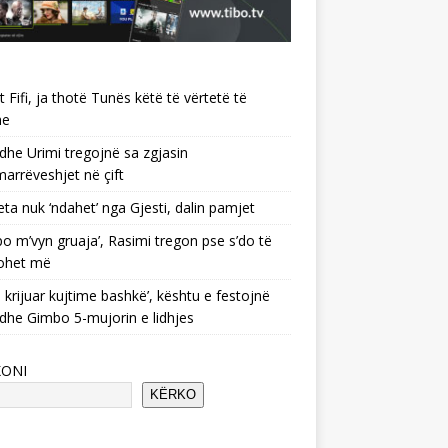
 Fifi, ja thotë Tunës këtë të vërtetë të
he
 dhe Urimi tregojnë sa zgjasin
rrëveshjet në çift
ta nuk ‘ndahet’ nga Gjesti, dalin pamjet
po m’vyn gruaja’, Rasimi tregon pse s’do të
ohet më
 krijuar kujtime bashkë’, kështu e festojnë
 dhe Gimbo 5-mujorin e lidhjes
KONI
KËRKO