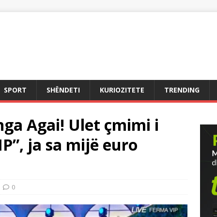
SPORT
SHËNDETI
KURIOZITETE
TRENDING
ga Agai! Ulet çmimi i
”, ja sa mijë euro
0