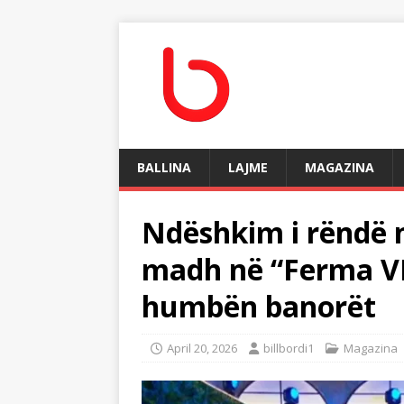
BALLINA
LAJME
MAGAZINA
Ndëshkim i rëndë n
madh në “Ferma VIP
humbën banorët
April 20, 2026
billbordi1
Magazina