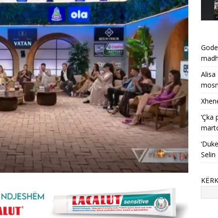
Godet
mad
Alisa
mosma
Xhene
‘Çka 
mart
‘Duke
Selin
KËR