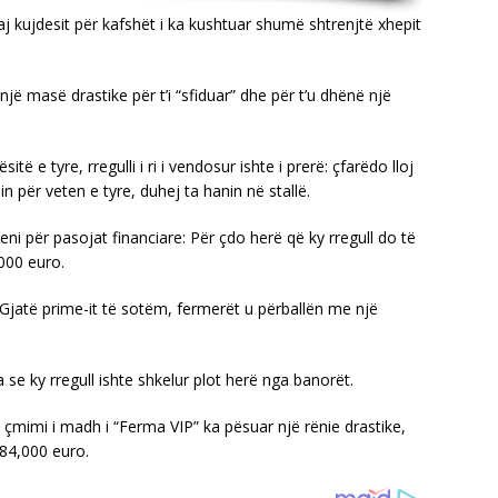
kujdesit për kafshët i ka kushtuar shumë shtrenjtë xhepit
ë masë drastike për t’i “sfiduar” dhe për t’u dhënë një
itë e tyre, rregulli i ri i vendosur ishte i prerë: çfarëdo lloj
 për veten e tyre, duhej ta hanin në stallë.
eni për pasojat financiare: Për çdo herë që ky rregull do të
000 euro.
! Gjatë prime-it të sotëm, fermerët u përballën me një
 se ky rregull ishte shkelur plot herë nga banorët.
, çmimi i madh i “Ferma VIP” ka pësuar një rënie drastike,
184,000 euro.