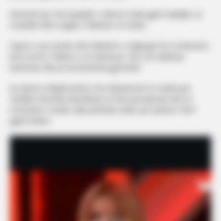
Momenti që u bë kryefjalë e videove virale gjatë shpalljes së
rezultatit ishte reagimi i Brikenës në studio.
Fytyra e saj e prekur dhe dukshëm e zhgënjyer kur moderatori
lexoi emrin e Mateos si të eliminuar, nuk u ka shpëtuar
kamerave dhe po komentohet gjerësisht.
Ky edicion mbyllet kështu mes diskutimeve të nxehta për
verdiktin final dhe dinamikave të forta që kulmuan deri në
momentin e fundit, duke përfshirë edhe një martesë *live*
gjatë finales!
Video
Player