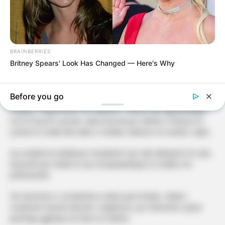
BRAINBERRIES
Britney Spears' Look Has Changed — Here's Why
Before you go
Finalja e “Big Brother VIP Albania 5” dhuroi një nga përballjet
më të forta të sezonit, duke kurorëzuar Selinën si fituese të
çmimit të madh dhe duke e renditur Mateon në vendin e dytë.
Ky rezultat ka shkaktuar menjëherë një valë debatesh në rrjet,
kryesisht për shkak të një mospërputhjeje të madhe me
pritshmëritë.
Në shumicën e sondazheve online para finales, Mateo
rezultonte favoriti absolut i ndjekësve, por televotimi zyrtar
përmbysi gjithçka në favor të Selinës.