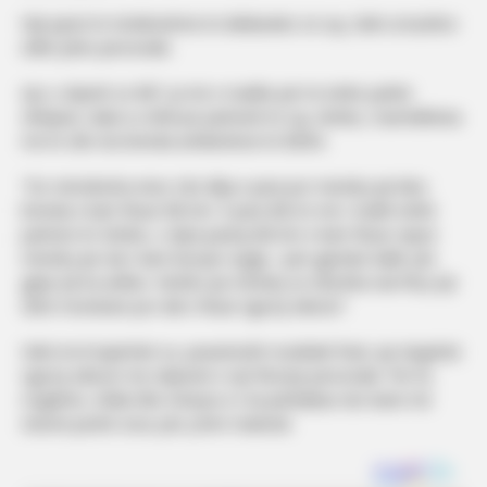
Një pjesë të rëndësishme të deklaratës së saj, Selin ia kushtoi
edhe jetës personale.
Ajo u shpreh se BB”-ja më e madhe për të është jashtë
shtëpisë, duke iu referuar partnerit të saj, Gimbo, marrëdhënia
me të cilin nisi brenda ambienteve të BBVA.
”Do mërzitesha nëse s’do dilja e para por mendoj që këtu
brenda e kam fituar BB tim. E para BB im më i madh është
partneri im Gimbo, e dyta pastaj BB tim e kam fituar sepse
mendoj që nuk i kam kursyer asgjë, i jam gjendur ballë çdo
gjëje që ka ardhur. Kështu që mendoj se ndoshta nuk fitoj një
vlerë monetare por dal e fituar nga ky edicion”
Selin la të kuptohet se, pavarësisht rezultatit final, ajo largohet
nga ky edicion me ndjesinë e një fitoreje personale. Për të,
rrugëtimi, sfidat dhe mënyra si i ka përballuar ato kanë më
shumë peshë sesa çdo çmim material.