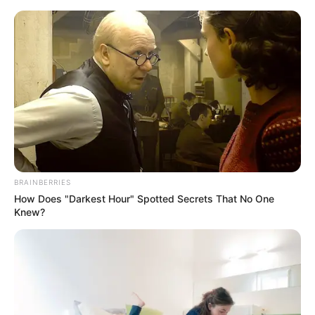
Selin: Largohem e fituar, edhe pa
vendin e parë
BRAINBERRIES
How Does "Darkest Hour" Spotted Secrets That No One
April 17, 2026
billbordi1
Knew?