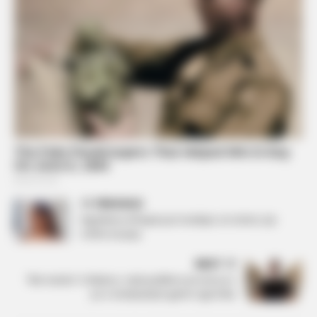
PREVIOUS
Big Mama shfaqet pas humbjes së nënës, kjo
është arsyeja
NEXT
“Bie maska” e Mateos, rrjeti publikon provat: Ja si
po e manipulojnë garën nga India