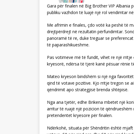
Gara për finalen në Big Brother VIP Albania
publiku vazhdon të luajë një rol vendimtar në
Me afrimin e finales, çdo votë ka peshë të
drejtpërdrejt në rezultatin përfundimtar. Sond
panoramë të re, duke treguar se preferencat
të paparashikueshme.
Pas votimeve më të fundit, vihet re një rrit
kryesorë, ndërsa të tjerë kanë pësuar rënie 
Mateo kryeson bindshëm si një nga favoritët p
qind të votave pozitive. Kjo rritje tregon se ai
qëndrimit apo strategjisë brenda shtëpisë.
Nga ana tjetër, edhe Brikena mbetet një kon
arritur të ruajë një pozicion të qëndrueshëm
pretendentet kryesore për finalen.
Ndërkohë, situata për Shëndritin është mjaft