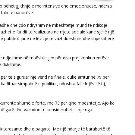
 po bëhet gjithnjë e më intensive dhe emocionuese, ndërsa
 fatin e banorëve.
 madhe dhe çdo ndryshim në mbështetje mund të ndikojë
azhet e fundit të realizuara në rrjete sociale kanë sjellë një
 e publikut janë në lëvizje të vazhdueshme dhe shpeshherë
je e ndjeshme në mbështetjen për disa prej konkurrentëve
të dukshme.
ër të siguruar një vend në finale, duke arritur në 79 për
 ka fituar simpatinë e publikut, ndoshta falë lojës së tij,
kurrente shumë e fortë, me 73 për qind mbështetje. Ajo ka
 në garë dhe vazhdon të konsiderohet si një nga
 interesante dhe e paqartë. Me një ndarje të barabartë të