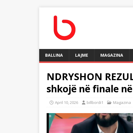
BALLINA
LAJME
MAGAZINA
NDRYSHON REZULTA
shkojë në finale n
April 10, 2026
billbordi1
Magazina