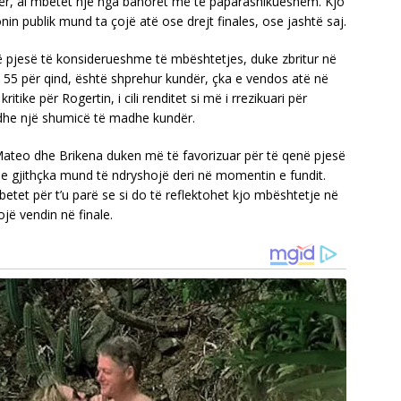
dër, ai mbetet një nga banorët më të paparashikueshëm. Kjo
nin publik mund ta çojë atë ose drejt finales, ose jashtë saj.
ë pjesë të konsiderueshme të mbështetjes, duke zbritur në
, 55 për qind, është shprehur kundër, çka e vendos atë në
itike për Rogertin, i cili renditet si më i rrezikuari për
dhe një shumicë të madhe kundër.
 Mateo dhe Brikena duken më të favorizuar për të qenë pjesë
he gjithçka mund të ndryshojë deri në momentin e fundit.
mbetet për t’u parë se si do të reflektohet kjo mbështetje në
ojë vendin në finale.