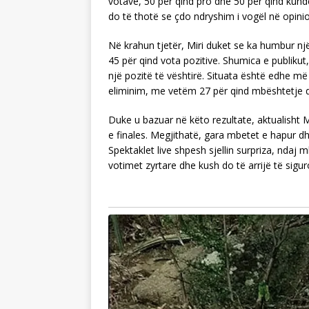
votave, 50 për qind pro dhe 50 për qind kun
do të thotë se çdo ndryshim i vogël në opinio
Në krahun tjetër, Miri duket se ka humbur nj
45 për qind vota pozitive. Shumica e publikut
një pozitë të vështirë. Situata është edhe më kr
eliminim, me vetëm 27 për qind mbështetje 
Duke u bazuar në këto rezultate, aktualisht
e finales. Megjithatë, gara mbetet e hapur d
Spektaklet live shpesh sjellin surpriza, ndaj 
votimet zyrtare dhe kush do të arrijë të sigur