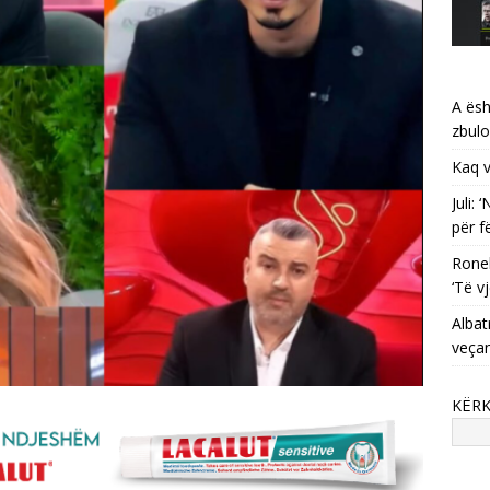
A ësh
zbulo
Kaq v
Juli:
për f
Ronel
‘Të vj
Albat
veça
KËR