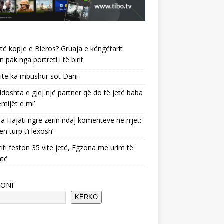
të kopje e Bleros? Gruaja e këngëtarit
n pak nga portreti i të birit
ite ka mbushur sot Dani
 ‘Ndoshta e gjej një partner që do të jetë baba
ëmijët e mi’
a Hajati ngre zërin ndaj komenteve në rrjet:
en turp t’i lexosh’
riti feston 35 vite jetë, Egzona me urim të
ntë
KONI
KËRKO