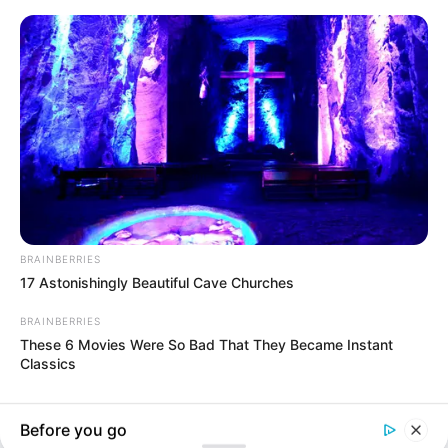
Serenay Sarikaya
BRAINBERRIES
Devin character in the Aile series will go
17 Astonishingly Beautiful Cave Churches
ahead of Aslan
May 12, 2023
billbordi1
BRAINBERRIES
These 6 Movies Were So Bad That They Became Instant
Classics
Before you go