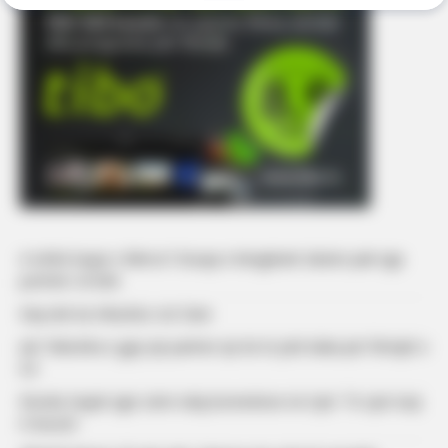
A është kopje e Bleros? Gruaja e këngëtarit zbulon pak nga
portreti i të birit
Kaq vite ka mbushur sot Dani
Juli: ‘Ndoshta e gjej një partner që do të jetë baba për fëmijët e
mi’
Ronela Hajati ngre zërin ndaj komenteve në rrjet: ‘Të vjen turp
t’i lexosh’