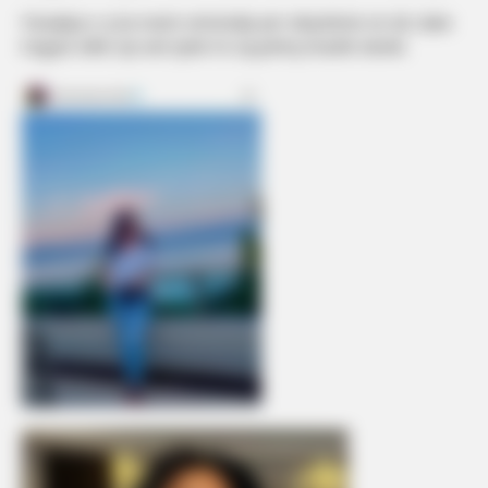
Paraqitja e sj ka marrë vëmendje për ndryshimin në stil, duke
treguar edhe një anë tjetër të saj përtej imazhit skenik.