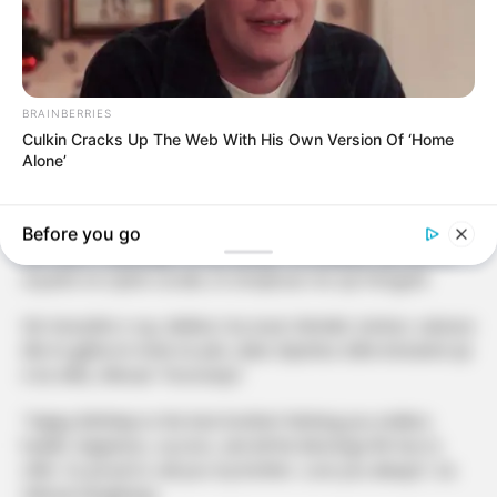
BRAINBERRIES
Culkin Cracks Up The Web With His Own Version Of ‘Home
Alone’
Edmondi është vëllai i vetëm i këngëtares Adelina Tahiri.
Before you go
Me rastin e ditëlindjes së tij, artistja i ka dedikuar një urim të
veçantë në rrjetet sociale, të shoqëruar me një fotografi.
Në mesazhin e saj, Adelina i ka uruar shëndet, lumturi, suksese
dhe të gjitha të mirat në jetë, duke shprehur edhe krenarinë që
e ka vëlla, shkruan “Kosovarja”.
“Happy Birthday to the best brother! Wishing you endless
health, happiness, success, and all the blessings life has to
offer. So proud to call you my brother. Love you always!”, ka
shkruar këngëtarja.