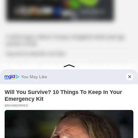
A është kopje e Bleros? Gruaja e këngëtarit zbulon pak nga
portreti i të birit
Kaq vite ka mbushur sot Dani
Juli: ‘Ndoshta e gjej një partner që do të jetë baba për fëmijët e
mi’
Ronela Hajati ngre zërin ndaj komenteve në rrjet: ‘Të vjen turp
t’i lexosh’
Albatriti feston 35 vite jetë, Egzona me urim të veçantë
KËRKONI
KËRKO