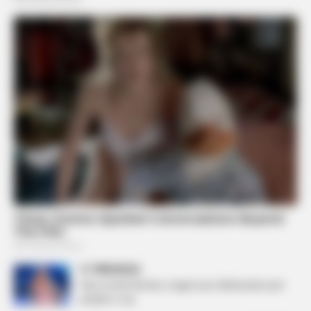
PREVIOUS
‘Nervozohet’ Benita, reagon pas deklaratave për
pamjen e saj