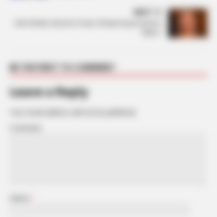
NEXT
Selin Bollati ndryshon krejt, shfaqet larg imazhit të
“BBVA”
BE THE FIRST TO COMMENT
Leave a Reply
Your email address will not be published.
Comment
Name
*