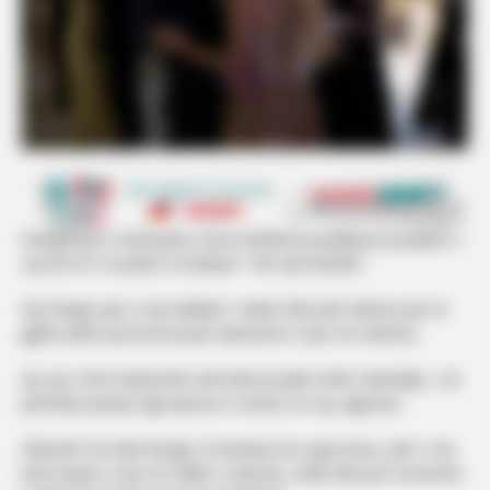
Këngëtarja e mirënjohur Gresa Behluli ka publikuar projektin e
saj më të ri muzikor të titulluar “100 vjet bashkë”.
Kjo këngë vjen si një dedikim i ndierë dhe plot dashuri për të
gjitha çiftet që kurorëzojnë dashurinë e tyre në martesë.
Ajo që e bën krejtësisht unik këtë projekt është videoklipi, i cili
përmban pamje nga dasma e motrës së saj, Agnesës.
Pikërisht me këtë këngë, të kënduar live nga Gresa, çifti i ri ka
bërë hyrjen e tyre në sallën e dasmës, duke dhuruar momente