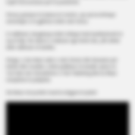
mjaft emocionuese për të pranishmit.
Përveç pamjeve të bukura të motrës, ajo që ka tërhequr
vëmendjen e të gjithëve është vetë Gresa.
Si rrallëherë, këngëtarja është shfaqur krah bashkëshortit të
saj në klip. Në videon e realizuar nga Norik Uka, çifti shihet
duke vallëzuar së bashku.
Kënga, e cila mban vulën e vetë Gresës dhe Besianës për
tekstin dhe muzikën, është publikuar në kanalin zyrtar në
YouTube nën menaxhimin e Fole Publishing dhe ka filluar
menjëherë të pëlqehet.
Në linkun më poshtë mund ta dëgjoni të plotë!