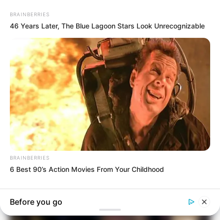
BRAINBERRIES
46 Years Later, The Blue Lagoon Stars Look Unrecognizable
Në këngën dedikim për çiftet,
Gresa shfaqet si rrallëherë krah
bashkëshortit
June 25, 2026
billbordi1
BRAINBERRIES
6 Best 90’s Action Movies From Your Childhood
Before you go