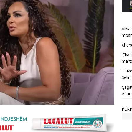
Alisa
mosma
Xhene
‘Çka 
mart
‘Duke
Selin
Çağat
e fun
KËR