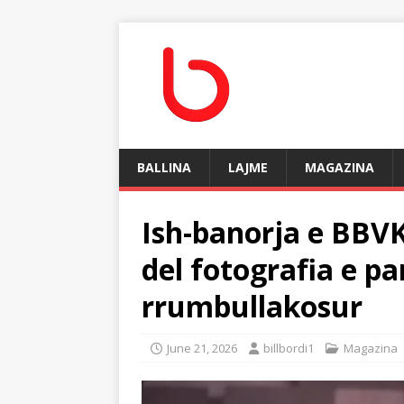
BALLINA
LAJME
MAGAZINA
Ish-banorja e BBVK
del fotografia e p
rrumbullakosur
June 21, 2026
billbordi1
Magazina