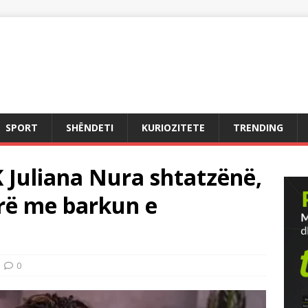
SPORT
SHËNDETI
KURIOZITETE
TRENDING
 Juliana Nura shtatzënë,
arë me barkun e
0