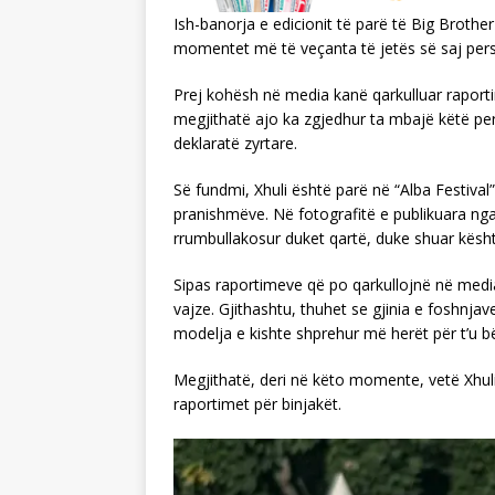
Ish-banorja e edicionit të parë të Big Brothe
momentet më të veçanta të jetës së saj per
Prej kohësh në media kanë qarkulluar raporti
megjithatë ajo ka zgjedhur ta mbajë këtë pe
deklaratë zyrtare.
Së fundmi, Xhuli është parë në “Alba Festiva
pranishmëve. Në fotografitë e publikuara nga
rrumbullakosur duket qartë, duke shuar kësh
Sipas raportimeve që po qarkullojnë në mediat
vajze. Gjithashtu, thuhet se gjinia e foshnja
modelja e kishte shprehur më herët për t’u b
Megjithatë, deri në këto momente, vetë Xhuli
raportimet për binjakët.