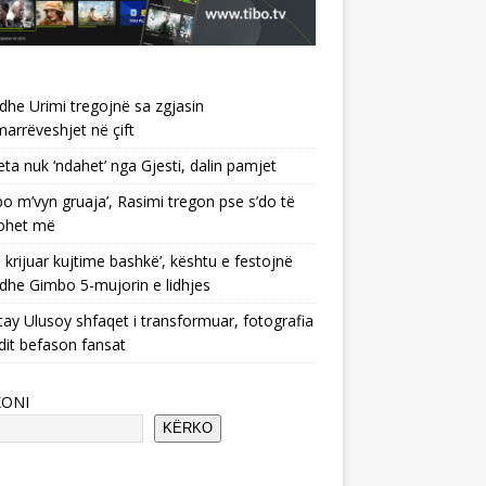
 dhe Urimi tregojnë sa zgjasin
rrëveshjet në çift
ta nuk ‘ndahet’ nga Gjesti, dalin pamjet
po m’vyn gruaja’, Rasimi tregon pse s’do të
ohet më
 krijuar kujtime bashkë’, kështu e festojnë
 dhe Gimbo 5-mujorin e lidhjes
ay Ulusoy shfaqet i transformuar, fotografia
dit befason fansat
KONI
KËRKO