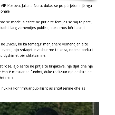
r VIP Kosova, Juliana Nura, duket se po përjeton një nga
sonale.
me se modelja është në pritje të fëmijës së saj të parë,
riudhë larg vëmendjes publike, duke mos bërë asnjë
l” në Zvicër, ku ka tërhequr menjëherë vëmendjen e të
 eventi, ajo shfaqet e veshur me të zeza, ndërsa barku i
tu dyshimet për shtatzëninë.
 rozë, ajo është në pritje të binjakëve, një djali dhe një
ve është mësuar së fundmi, duke realizuar një dëshirë që
ërë nënë.
 nuk ka konfirmuar publikisht as shtatzëninë dhe as