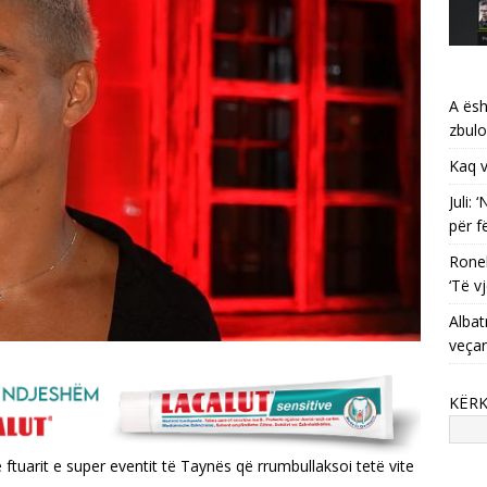
A ësh
zbulo
Kaq v
Juli:
për f
Ronel
‘Të vj
Albat
veça
KËR
 ftuarit e super eventit të Taynës që rrumbullaksoi tetë vite