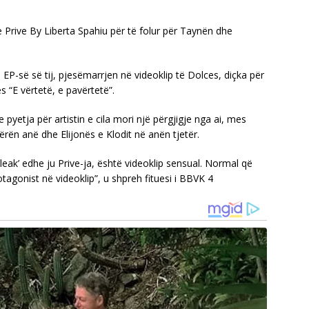
 Prive By Liberta Spahiu për të folur për Taynën dhe
 EP-së së tij, pjesëmarrjen në videoklip të Dolces, diçka për
 “E vërtetë, e pavërtetë”.
 pyetja për artistin e cila mori një përgjigje nga ai, mes
ërën anë dhe Elijonës e Klodit në anën tjetër.
‘leak’ edhe ju Prive-ja, është videoklip sensual. Normal që
gonist në videoklip”, u shpreh fituesi i BBVK 4