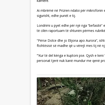
karrierë.
Ai mbrëmë në Prizren ndaloi për mikrofonin e
sigurisht, edhe punët e tij.
Londrimi u pyet edhe për një nga “befasitë” e
të cilën raportuam të shtunën përmes rubrikës
“Përse Dolce dhe jo Elijona apo Aurora”, ishte
ftohtësisë së madhe që u vërejt mes tij në nj
‘”Kur të del kënga e kuptoni pse. Qysh e keni 
personat tjerë nuk kanë mundur me qenë prota