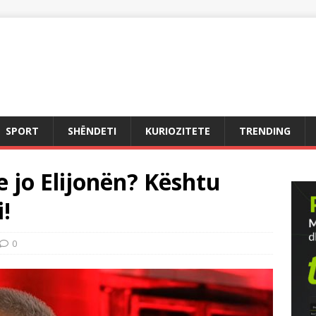
SPORT
SHËNDETI
KURIOZITETE
TRENDING
e jo Elijonën? Kështu
!
0