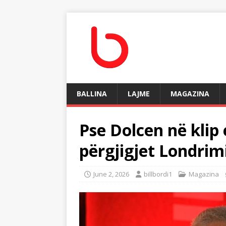
BALLINA
LAJME
MAGAZINA
Pse Dolcen në klip 
përgjigjet Londrimi
June 2, 2026
billbordi1
Magazina