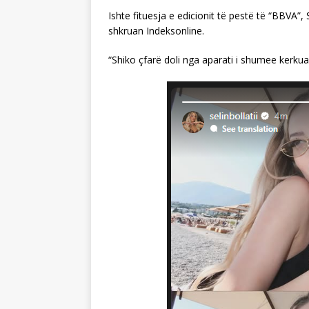
Ishte fituesja e edicionit të pestë të “BBVA”, 
shkruan Indeksonline.
“Shiko çfarë doli nga aparati i shumee kerkuar