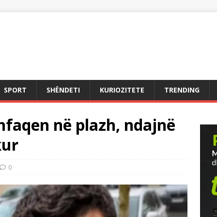
SPORT
SHËNDETI
KURIOZITETE
TRENDING
hfaqen në plazh, ndajnë
kur
0