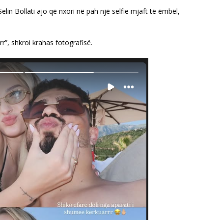
Selin Bollati ajo që nxori në pah një selfie mjaft të ëmbël,
r”, shkroi krahas fotografisë.