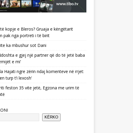
të kopje e Bleros? Gruaja e këngëtarit
n pak nga portreti i të birit
ite ka mbushur sot Dani
 ‘Ndoshta e gjej një partner që do të jetë baba
ëmijët e mi’
a Hajati ngre zërin ndaj komenteve në rrjet:
en turp t’i lexosh’
riti feston 35 vite jetë, Egzona me urim të
ntë
KONI
KËRKO