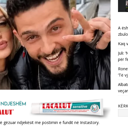
A ësh
zbulo
Kaq v
Juli:
për f
Ronel
‘Të vj
Albat
veça
KËR
anë gëzuar ndjekësit me postimin e fundit në Instastory.