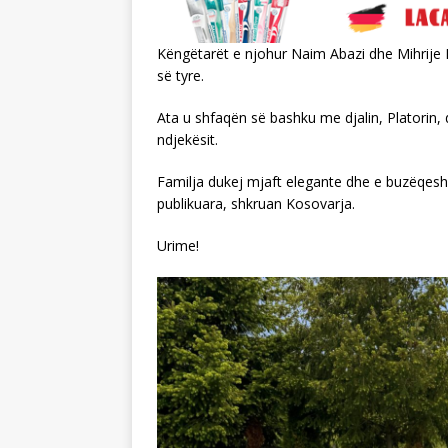
Këngëtarët e njohur Naim Abazi dhe Mihrije 
së tyre.
Ata u shfaqën së bashku me djalin, Platorin
ndjekësit.
Familja dukej mjaft elegante dhe e buzëqesh
publikuara, shkruan Kosovarja.
Urime!