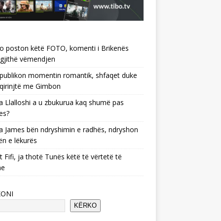
o poston këtë FOTO, komenti i Brikenës
gjithë vëmendjen
 publikon momentin romantik, shfaqet duke
 qirinjtë me Gimbon
 Llalloshi a u zbukurua kaq shumë pas
es?
 James bën ndryshimin e radhës, ndryshon
ën e lëkurës
 Fifi, ja thotë Tunës këtë të vërtetë të
he
KONI
KËRKO