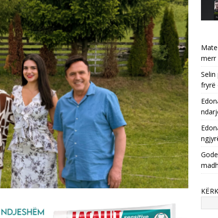
Mate
merr 
Selin
fryrë
Edona
ndarj
Edona
ngjyr
Godet
mad
KËR