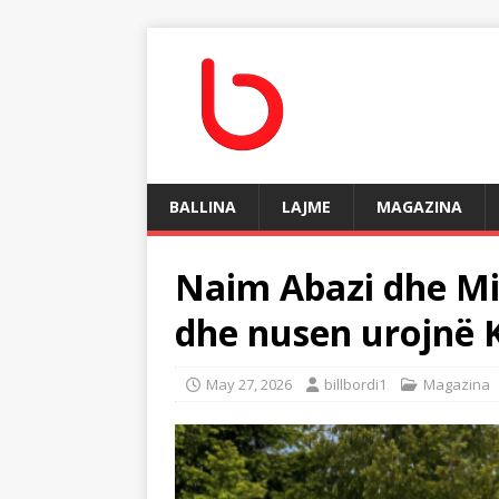
BALLINA
LAJME
MAGAZINA
Naim Abazi dhe Mi
dhe nusen urojnë 
May 27, 2026
billbordi1
Magazina