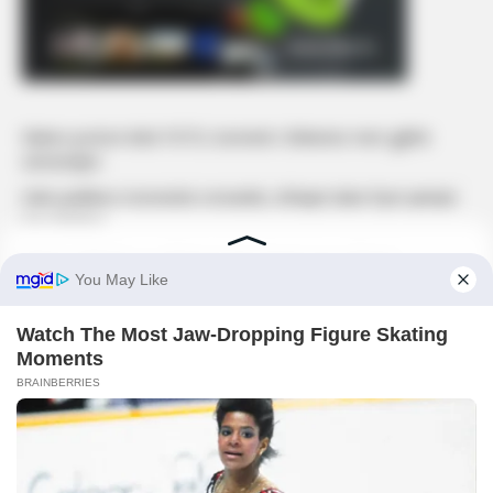
Mateo poston këtë FOTO, komenti i Brikenës merr gjithë
vëmendjen
Selin publikon momentin romantik, shfaqet duke fryrë qirinjtë
me Gimbon
Edona Llalloshi a u zbukurua kaq shumë pas ndarjes?
Edona James bën ndryshimin e radhës, ndryshon ngjyrën e
lëkurës
Godet Fifi, ja thotë Tunës këtë të vërtetë të madhe
KËRKONI
KËRKO