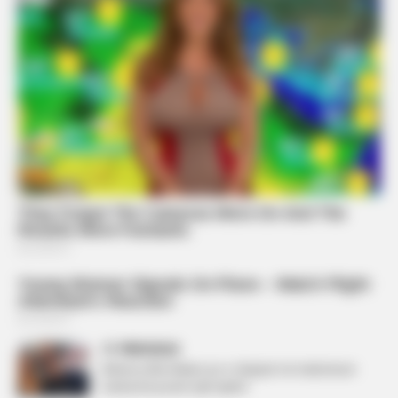
PREVIOUS
Brikena dhe Mateo po e shijojnë në maksimum
lumturinë pranë njëri-tjetrit