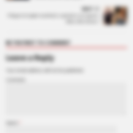
NEXT
Pëlqyen të njëjtin mashkull, si qëndron sot raporti i
Albes dhe Dolces?
BE THE FIRST TO COMMENT
Leave a Reply
Your email address will not be published.
Comment
Name
*