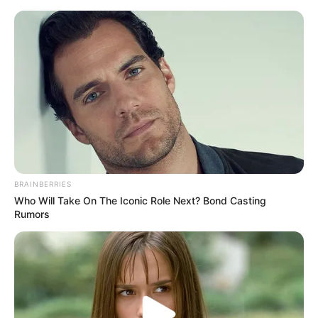
Lim Hoti publikon foto përkrah
dy bukurosheve super atraktive
BRAINBERRIES
Who Will Take On The Iconic Role Next? Bond Casting
May 26, 2026
billbordi1
Rumors