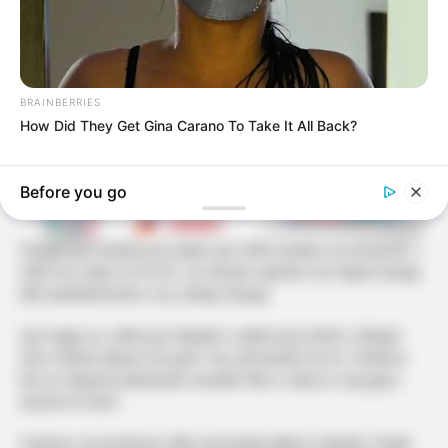
BRAINBERRIES
How Did They Get Gina Carano To Take It All Back?
Before you go
Këngëtarja Pandora ka ndarë një rrëfim prekës në emisionin 1
Kafe me Labin në RTV21, ku foli për raportin me Shpat Kasapi
dhe bashkëshorten e tij, Selvije Kasapi.
Ajo tregoi se, edhe pse Shpatin e njihte prej vitesh, Selvijen
nuk e kishte takuar më parë. Pas një bisede me të, Pandora
tha se ndryshoi plotësisht mendim dhe e cilësoi si një grua
shumë të fortë.
Pandora i ka kushtuar edhe një këngë djalit të Shpatit, Roelit,