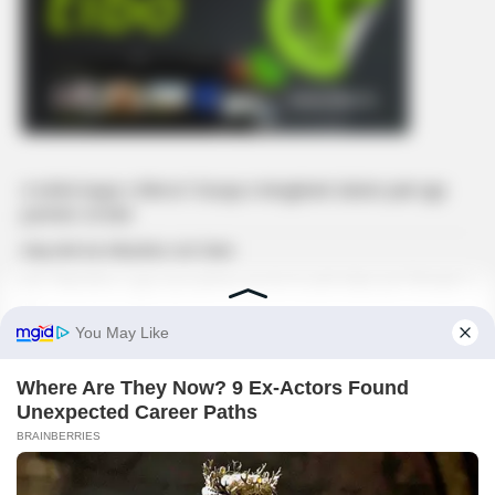
A është kopje e Bleros? Gruaja e këngëtarit zbulon pak nga
portreti i të birit
Kaq vite ka mbushur sot Dani
Juli: ‘Ndoshta e gjej një partner që do të jetë baba për fëmijët e
mi’
Ronela Hajati ngre zërin ndaj komenteve në rrjet: ‘Të vjen turp
t’i lexosh’
Albatriti feston 35 vite jetë, Egzona me urim të veçantë
KËRKONI
KËRKO