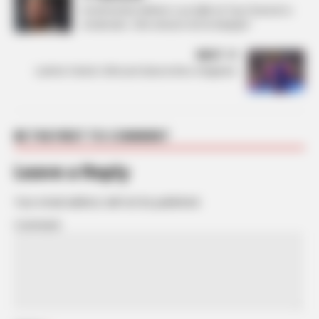
Konfirmohet rikthimi i Luiz Ejllit në Top-Channel si
moderator. Cilin emision do të drejtojë?
NEXT
Lamine Yamal i shkruan bukuroshes shqiptare
BE THE FIRST TO COMMENT
Leave a Reply
Your email address will not be published.
Comment