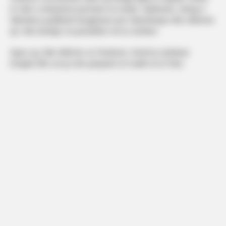
të cilën e interpretoi premierë në studio. Ndërkohë, Selvija e
falënderoi publikisht këngëtaren për mbështetjen dhe ndihmën
që i dha familjes në periudhën më të vështirë.
Sipas saj, falë ndihmës së Pandorës, Roeli ka vazhduar
terapitë dhe sot po bën përparim të madh në të folur.