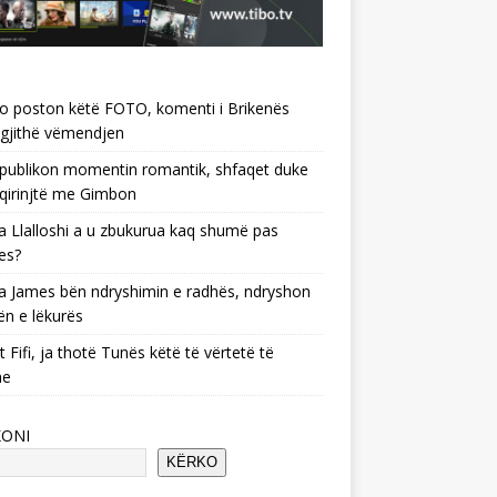
o poston këtë FOTO, komenti i Brikenës
gjithë vëmendjen
 publikon momentin romantik, shfaqet duke
 qirinjtë me Gimbon
 Llalloshi a u zbukurua kaq shumë pas
es?
 James bën ndryshimin e radhës, ndryshon
ën e lëkurës
 Fifi, ja thotë Tunës këtë të vërtetë të
he
KONI
KËRKO