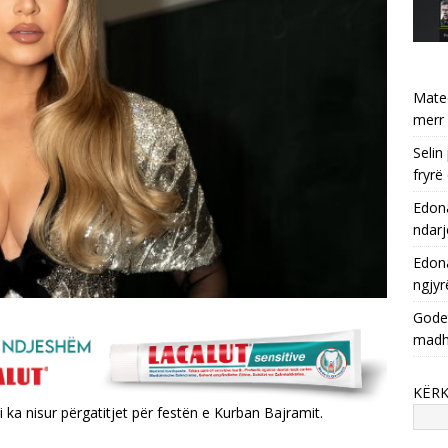
Mate
merr 
Selin
fryrë
Edona
ndarj
Edona
ngjyr
Godet
mad
KËR
ka nisur përgatitjet për festën e Kurban Bajramit.