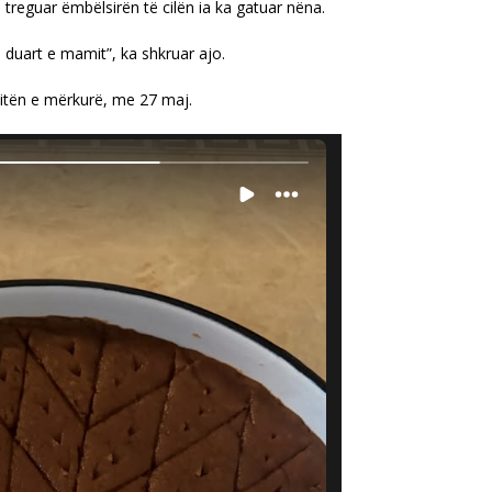
 treguar ëmbëlsirën të cilën ia ka gatuar nëna.
a duart e mamit”, ka shkruar ajo.
itën e mërkurë, me 27 maj.