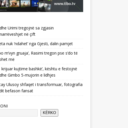
 dhe Urimi tregojnë sa zgjasin
rrëveshjet në çift
ta nuk ‘ndahet’ nga Gjesti, dalin pamjet
po m’vyn gruaja’, Rasimi tregon pse s’do të
ohet më
 krijuar kujtime bashkë’, kështu e festojnë
 dhe Gimbo 5-mujorin e lidhjes
ay Ulusoy shfaqet i transformuar, fotografia
dit befason fansat
KONI
KËRKO