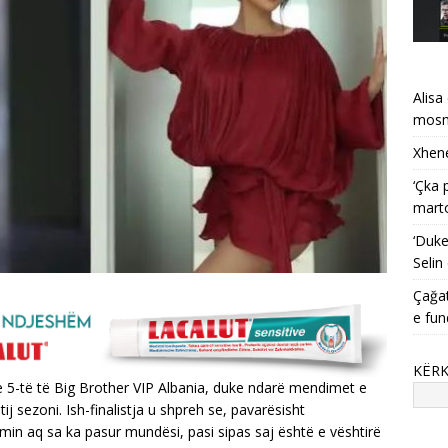
Alisa
mosma
Xhene
‘Çka 
mart
‘Duke
Selin
Çağat
e fun
KËR
e 5-të të Big Brother VIP Albania, duke ndarë mendimet e
ij sezoni. Ish-finalistja u shpreh se, pavarësisht
in aq sa ka pasur mundësi, pasi sipas saj është e vështirë