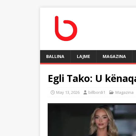
BALLINA
LAJME
MAGAZINA
Egli Tako: U kënaqa
May 13, 2026
billbordi1
Magazina