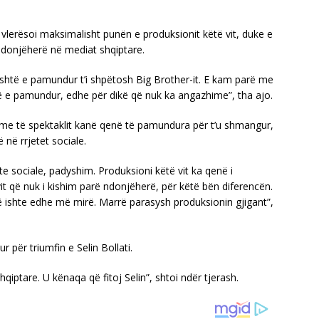
 vlerësoi maksimalisht punën e produksionit këtë vit, duke e
 ndonjëherë në mediat shqiptare.
është e pamundur t’i shpëtosh Big Brother-it. E kam parë me
 e pamundur, edhe për dikë që nuk ka angazhime”, tha ajo.
me të spektaklit kanë qenë të pamundura për t’u shmangur,
 në rrjetet sociale.
ete sociale, padyshim. Produksioni këtë vit ka qenë i
t që nuk i kishim parë ndonjëherë, për këtë bën diferencën.
ë ishte edhe më mirë. Marrë parasysh produksionin gjigant”,
r për triumfin e Selin Bollati.
hqiptare. U kënaqa që fitoj Selin”, shtoi ndër tjerash.