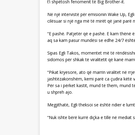
t’i shpëtosh fenomenit të Big Brother-it.
Në një intervistë për emisionin Wake Up, Egli
cilësuar si një nga më të mirët që janë parë
“E pashë. Patjetër që e pashë. E kam thënë 
aq sa kam pasur mundësi se edhe 24/7 është
Sipas Egli Takos, momentet më të rëndësish
sidomos për shkak të viralitetit që kanë marrë
“Pikat kryesore, ato që marrin viralitet në rrj
jashtëzakonshëm, kemi parë ca çudira këtë vi
Për sa i përket kastit, mund të them, mund t
u shpreh ajo.
Megjithatë, Egli theksoi se është ndier e lumtu
“Nuk ishte bërë kurrë diçka e tillë në mediat s