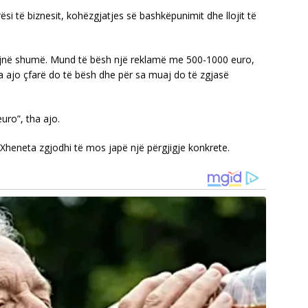
si të biznesit, kohëzgjatjes së bashkëpunimit dhe llojit të
ojnë shumë. Mund të bësh një reklamë me 500-1000 euro,
ga ajo çfarë do të bësh dhe për sa muaj do të zgjasë
uro”, tha ajo.
 Xheneta zgjodhi të mos japë një përgjigje konkrete.