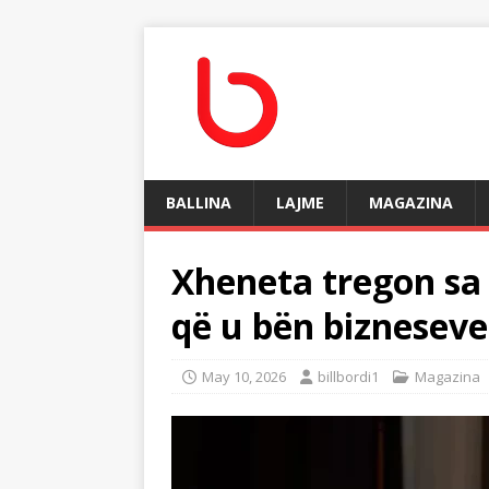
BALLINA
LAJME
MAGAZINA
Xheneta tregon sa
që u bën bizneseve 
May 10, 2026
billbordi1
Magazina