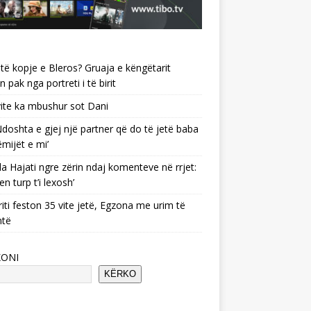
të kopje e Bleros? Gruaja e këngëtarit
n pak nga portreti i të birit
ite ka mbushur sot Dani
 ‘Ndoshta e gjej një partner që do të jetë baba
ëmijët e mi’
a Hajati ngre zërin ndaj komenteve në rrjet:
en turp t’i lexosh’
riti feston 35 vite jetë, Egzona me urim të
ntë
KONI
KËRKO