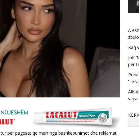
A ësh
zbulo
Kaq v
Juli:
për f
Ronel
‘Të vj
Albat
veça
KËR
yetur për pagesat që merr nga bashkëpunimet dhe reklamat.