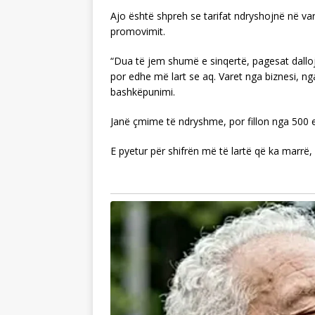
Ajo është shpreh se tarifat ndryshojnë në varë
promovimit.
“Dua të jem shumë e sinqertë, pagesat dall
por edhe më lart se aq. Varet nga biznesi, n
bashkëpunimi.
Janë çmime të ndryshme, por fillon nga 500 e
E pyetur për shifrën më të lartë që ka marrë,