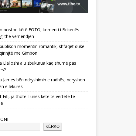
o poston këtë FOTO, komenti i Brikenës
gjithë vëmendjen
 publikon momentin romantik, shfaqet duke
 qirinjtë me Gimbon
 Llalloshi a u zbukurua kaq shumë pas
es?
 James bën ndryshimin e radhës, ndryshon
ën e lëkurës
 Fifi, ja thotë Tunës këtë të vërtetë të
he
KONI
KËRKO