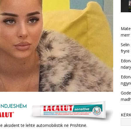
Mate
merr 
Selin
fryrë
Edona
ndarj
Edona
ngjyr
Godet
mad
KËR
ë aksident të lehtë automobilistik në Prishtinë.