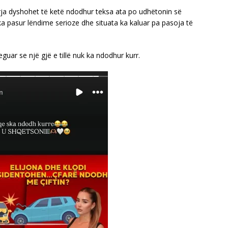
rja dyshohet të ketë ndodhur teksa ata po udhëtonin së
a pasur lëndime serioze dhe situata ka kaluar pa pasoja të
guar se një gjë e tillë nuk ka ndodhur kurr.