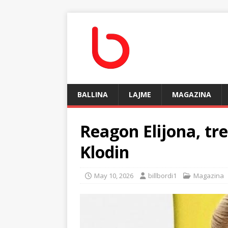
BALLINA
LAJME
MAGAZINA
Reagon Elijona, tr
Klodin
May 10, 2026
billbordi1
Magazina