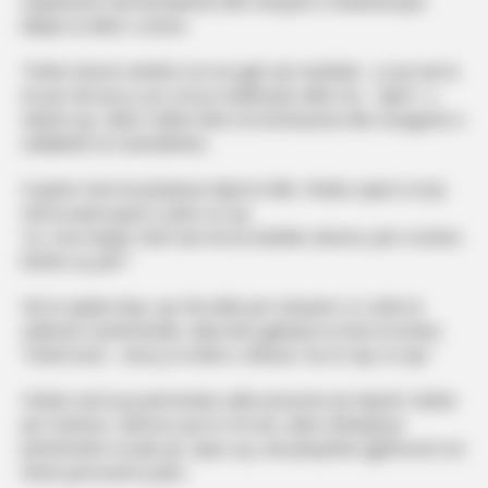
shqetësime mbi besnikërinë dhe mënyrën si funksionojnë
lidhjet në ditët e sotme:
“Është shumë vështirë sot me gjet një mashkull… jo që nuk të
do për atë që je, por sot po tradhtojnë edhe me… djem”, u
shpreh ajo, duke e lidhur këtë me konfuzionin dhe mungesën e
stabilitetit në marrëdhënie.
E pyetur nëse ka përjetuar diçka të tillë, Fetahu sqaroi se kjo
nuk ka qenë pjesë e jetës së saj:
“Jo, mua shyqyr Zotit nuk më ka ndodhur akoma. Jam e lumtur
kështu siç jam.”
Në të njëjtën linjë, ajo foli edhe për mënyrën si e sheh të
ardhmen sentimentale, duke lënë gjithçka në dorë të kohës:
“Është bosh… besoj se është e shkruar. Kur të vijë, të vijë.”
Fetahu nuk la pa përmendur edhe presionin që shpesh i bëhet
për martesë, sidomos pas të 30-ave, duke nënkuptuar
pritshmëritë sociale që, sipas saj, nuk përputhen gjithmonë me
ritmin personal të jetës.