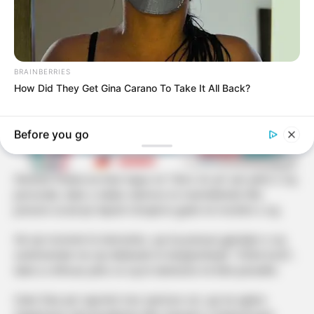
BRAINBERRIES
How Did They Get Gina Carano To Take It All Back?
Before you go
Xheneta Fetahu ka folur hapur në “She’s On air” për jetën e saj
personale, duke u ndalur sidomos te marrëdhëniet dhe
presioni social që shpesh shoqëron gratë në moshën e saj.
Në një moment të intervistës, ajo ka pranuar gjendjen e saj
sentimentale me një deklaratë të drejtpërdrejtë: “Është bosh”,
duke iu referuar jetës së saj të dashurisë në këtë periudhë.
Duke folur për raportet mes njerëzve sot, ajo ka ngritur