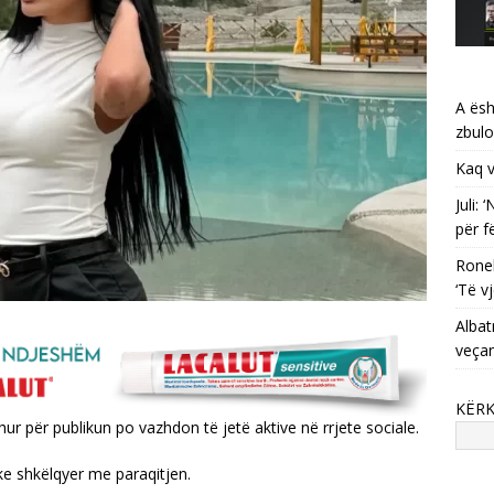
A ësh
zbulo
Kaq v
Juli:
për f
Ronel
‘Të vj
Albat
veça
KËR
r për publikun po vazhdon të jetë aktive në rrjete sociale.
ke shkëlqyer me paraqitjen.