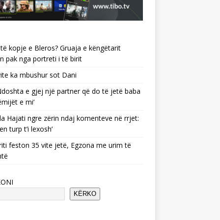
të kopje e Bleros? Gruaja e këngëtarit
n pak nga portreti i të birit
ite ka mbushur sot Dani
 ‘Ndoshta e gjej një partner që do të jetë baba
ëmijët e mi’
a Hajati ngre zërin ndaj komenteve në rrjet:
en turp t’i lexosh’
riti feston 35 vite jetë, Egzona me urim të
ntë
KONI
KËRKO