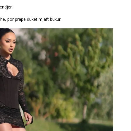
endjen.
shë, por prapë duket mjaft bukur.