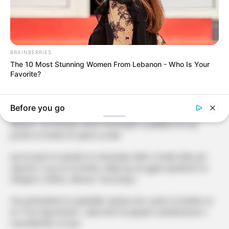
BRAINBERRIES
The 10 Most Stunning Women From Lebanon - Who Is Your
Favorite?
Before you go
Selin Bollati, fituese e edicionit të pestë të “Big Brother VIP
Albania”, ka tërhequr sërish vëmendjen e publikut me një
postim të fundit në rrjetet sociale.
Ajo ka qenë në qendër të vëmendjes ditët e fundit edhe për
raportin e saj me DJ Gimbo, lidhje që nisi gjatë qëndrimit në
shtëpinë e BBVA, shkruan “Kosovarja”.
Pas përfundimit të spektaklit, dyshja nuk u panë së bashku as
në “Post Big Brother”, duke lënë të paqartë vazhdimësinë e
marrëdhënies së tyre.