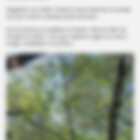
Megjithatë, një zhvillim i fundit ka shtuar dyshimet se kontakti
mes tyre mund të vazhdojë jashtë kamerave.
Në një Instastory të publikuar së fundmi, Selini ka ndarë një
fotografi në natyrë, e cila sipas ndjekësve ngjan me zonën e
Istogut, vendlindjen e DJ Gimbos.