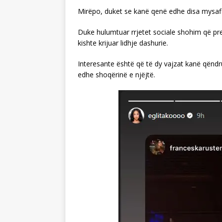
Mirëpo, duket se kanë qenë edhe disa mysafir
Duke hulumtuar rrjetet sociale shohim që prez
kishte krijuar lidhje dashurie.
Interesante është që të dy vajzat kanë qëndr
edhe shoqërinë e njëjtë.