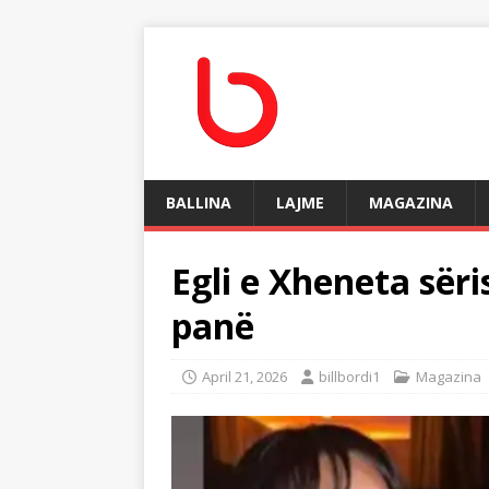
BALLINA
LAJME
MAGAZINA
Egli e Xheneta sër
panë
April 21, 2026
billbordi1
Magazina