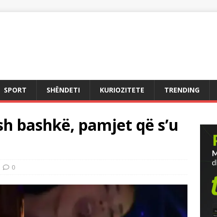
SPORT
SHËNDETI
KURIOZITETE
TRENDING
ish bashkë, pamjet që s’u
0