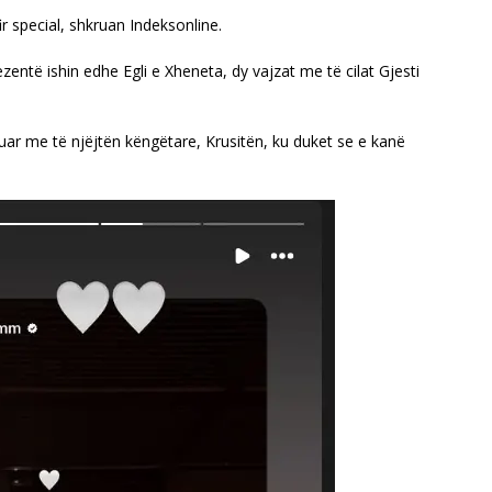
 special, shkruan Indeksonline.
entë ishin edhe Egli e Xheneta, dy vajzat me të cilat Gjesti
uar me të njëjtën këngëtare, Krusitën, ku duket se e kanë