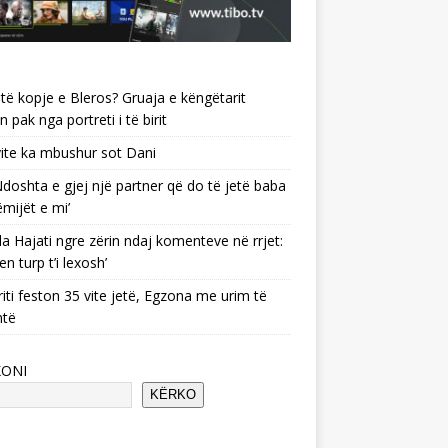
të kopje e Bleros? Gruaja e këngëtarit
n pak nga portreti i të birit
ite ka mbushur sot Dani
 ‘Ndoshta e gjej një partner që do të jetë baba
ëmijët e mi’
a Hajati ngre zërin ndaj komenteve në rrjet:
en turp t’i lexosh’
riti feston 35 vite jetë, Egzona me urim të
ntë
KONI
KËRKO