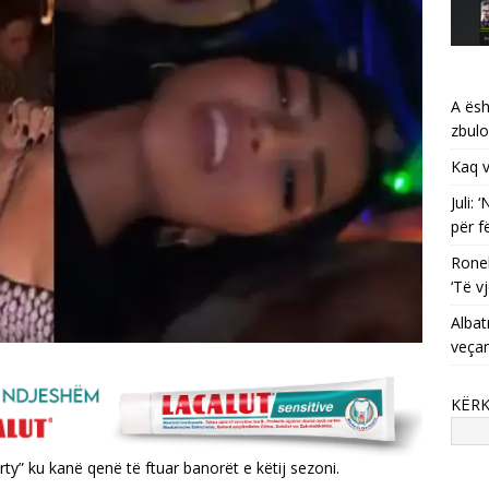
A ësh
zbulo
Kaq v
Juli:
për f
Ronel
‘Të vj
Albat
veça
KËR
” ku kanë qenë të ftuar banorët e këtij sezoni.