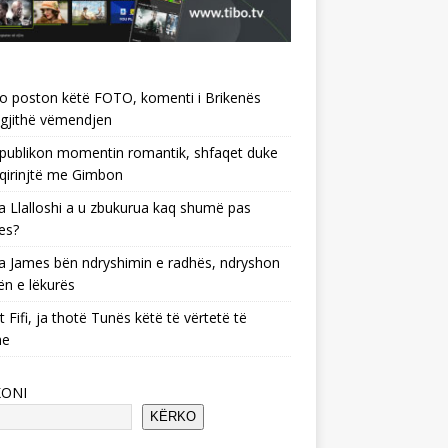
o poston këtë FOTO, komenti i Brikenës
gjithë vëmendjen
 publikon momentin romantik, shfaqet duke
 qirinjtë me Gimbon
 Llalloshi a u zbukurua kaq shumë pas
es?
 James bën ndryshimin e radhës, ndryshon
ën e lëkurës
 Fifi, ja thotë Tunës këtë të vërtetë të
he
KONI
KËRKO