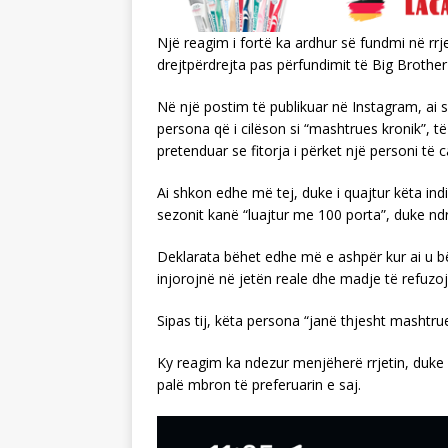
Një reagim i fortë ka ardhur së fundmi në rrje
drejtpërdrejta pas përfundimit të Big Brother
Në një postim të publikuar në Instagram, ai s
persona që i cilëson si “mashtrues kronik”, të
pretenduar se fitorja i përket një personi të c
Ai shkon edhe më tej, duke i quajtur këta indi
sezonit kanë “luajtur me 100 porta”, duke ndr
Deklarata bëhet edhe më e ashpër kur ai u bën t
injorojnë në jetën reale dhe madje të refuz
Sipas tij, këta persona “janë thjesht mashtru
Ky reagim ka ndezur menjëherë rrjetin, duke h
palë mbron të preferuarin e saj.