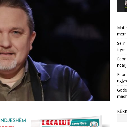
Mate
merr 
Selin
fryrë
Edona
ndarj
Edona
ngjyr
Godet
mad
KËR