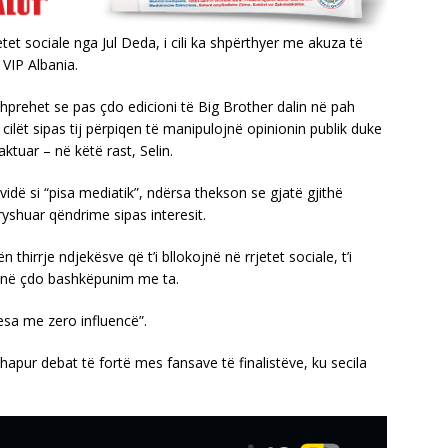
tet sociale nga Jul Deda, i cili ka shpërthyer me akuza të
 VIP Albania.
hprehet se pas çdo edicioni të Big Brother dalin në pah
 cilët sipas tij përpiqen të manipulojnë opinionin publik duke
aktuar – në këtë rast, Selin.
vidë si “pisa mediatik”, ndërsa thekson se gjatë gjithë
yshuar qëndrime sipas interesit.
hirrje ndjekësve që t’i bllokojnë në rrjetet sociale, t’i
ojnë çdo bashkëpunim me ta.
esa me zero influencë”.
apur debat të fortë mes fansave të finalistëve, ku secila