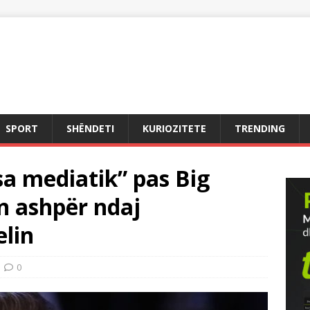
SPORT
SHËNDETI
KURIOZITETE
TRENDING
sa mediatik” pas Big
on ashpër ndaj
elin
0