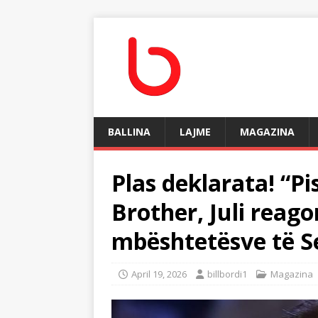
BALLINA
LAJME
MAGAZINA
Plas deklarata! “Pi
Brother, Juli reag
mbështetësve të S
April 19, 2026
billbordi1
Magazina