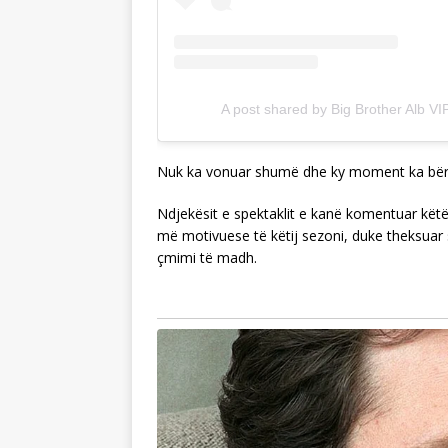
A post shared by Big Brother Alb VI
Nuk ka vonuar shumë dhe ky moment ka bërë x
Ndjekësit e spektaklit e kanë komentuar këtë
më motivuese të këtij sezoni, duke theksuar s
çmimi të madh.