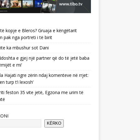
të kopje e Bleros? Gruaja e këngëtarit
n pak nga portreti i të birit
ite ka mbushur sot Dani
 ‘Ndoshta e gjej një partner që do të jetë baba
ëmijët e mi’
a Hajati ngre zërin ndaj komenteve në rrjet:
en turp t’i lexosh’
riti feston 35 vite jetë, Egzona me urim të
ntë
KONI
KËRKO