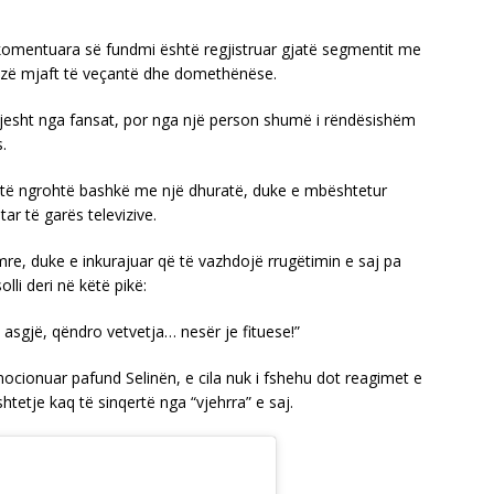
omentuara së fundmi është regjistruar gjatë segmentit me
prizë mjaft të veçantë dhe domethënëse.
hjesht nga fansat, por nga një person shumë i rëndësishëm
.
 të ngrohtë bashkë me një dhuratë, duke e mbështetur
r të garës televizive.
re, duke e inkurajuar që të vazhdojë rrugëtimin e saj pa
olli deri në këtë pikë:
asgjë, qëndro vetvetja… nesër je fituese!”
mocionuar pafund Selinën, e cila nuk i fshehu dot reagimet e
htetje kaq të sinqertë nga “vjehrra” e saj.