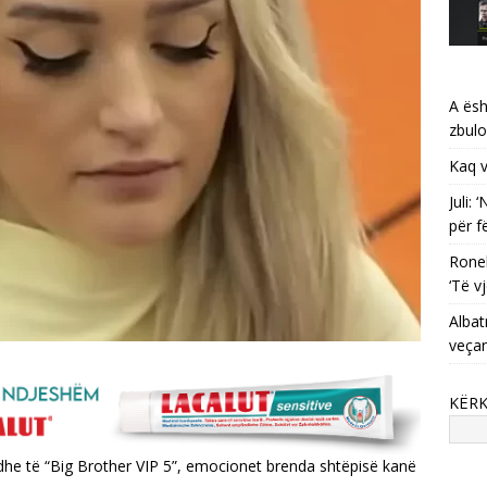
A ësh
zbulo
Kaq v
Juli:
për f
Ronel
‘Të vj
Albat
veça
KËR
dhe të “Big Brother VIP 5”, emocionet brenda shtëpisë kanë