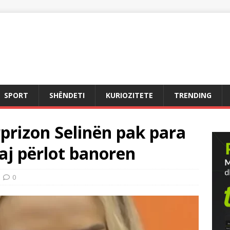
SPORT
SHËNDETI
KURIOZITETE
TRENDING
prizon Selinën pak para
saj përlot banoren
0