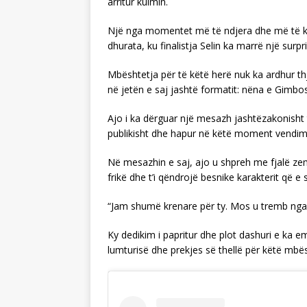
arritur kulmin.
Një nga momentet më të ndjera dhe më të k
dhurata, ku finalistja Selin ka marrë një sur
Mbështetja për të këtë herë nuk ka ardhur t
në jetën e saj jashtë formatit: nëna e Gimbos
Ajo i ka dërguar një mesazh jashtëzakonisht
publikisht dhe hapur në këtë moment vendimta
Në mesazhin e saj, ajo u shpreh me fjalë zem
frikë dhe t’i qëndrojë besnike karakterit që e s
“Jam shumë krenare për ty. Mos u tremb nga 
Ky dedikim i papritur dhe plot dashuri e ka e
lumturisë dhe prekjes së thellë për këtë mbës