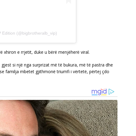
P Edition (@bigbrotheralb_vip)
hiron e rrjetit, duke u bërë menjëherë viral.
 gjest si një nga surprizat më të bukura, më të pastra dhe
e familja mbetet gjithmonë triumfi i vërtetë, përtej çdo