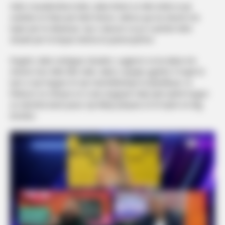
Selin e kundërshton këtë, duke thënë se Miri është ai që
vazhdon të flasë për këtë histori, ndërsa ajo ka shumë më
tepër për të diskutuar. Ajo e akuzon se po e përdor këtë
situatë për të krijuar drama të panevojshme.
Rogerti, duke vëzhguar situatën, sugjeron se ka diçka më
shumë mes Mirit dhe Selin, duke e quajtur gjuhën e trupit të
tyre si një tregues të një marrëdhënieje të planifikuar. Ai
thekson se mënyra se si ata reagojnë ndaj njëri-tjetrit tregon
se ndoshta kanë pasur një lidhje përpara se të hynin në Big
Brother.