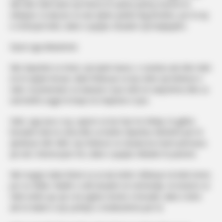
Miri dhe Selin kanë një histori të njohur përtej mureve të
shtëpisë. Ai akuzon se ata njihen jashtë Big Brother, por të dy
e mohojnë këtë, duke e quajtur situatën një keqkuptim.
Pjesë nga diskutimet:
Miri shprehet se Kristi, një tjetër banor, e vendosi atë dhe Selin
në të njëjtin krevat, duke theksuar se kjo ishte një kërkesë e
Selin. Ai pretendon se batutat e tyre ishin të natyrshme dhe se
nuk kishte asgjë të keqe në miqësinë e tyre.
Selin, nga ana e saj, sqaron se kur hyri në shtëpi, të gjitha
krevatet ishin të zëna dhe se kishte shprehur dëshirën për të
qëndruar afër Mirit. Ajo thekson se situata ka marrë përmasa
që nuk i interesojnë më, duke e quajtur debatin të pavend.
Miri reagon duke thënë se ai nuk është i bllokuar në këtë temë,
por se Vëllai i Madh e solli situatën në vëmendje. Ai insiston se
Selin është ajo që e ka ngritur temën e krevatit, duke e bërë
atë të duket si një çështje e rëndësishme për të.