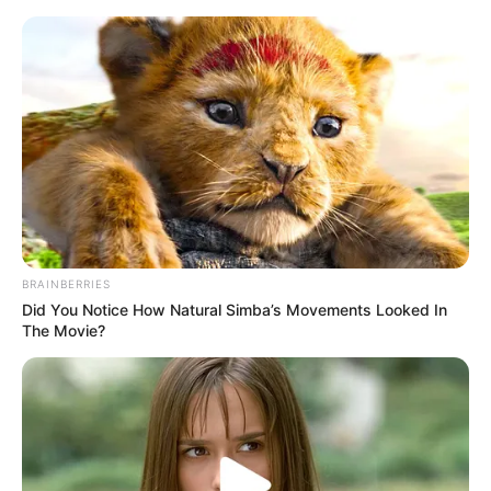
Rogerti ‘godet’ me deklaratën për
Selin dhe Mirin: Këta njihen nga
BRAINBERRIES
jashtë
Did You Notice How Natural Simba’s Movements Looked In
The Movie?
April 8, 2026
billbordi1