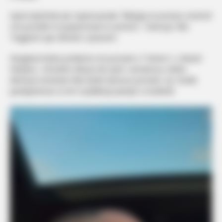
Gjesti dyshohet për veprat penale “Mbajtja ne pronësi, kontroll
ose posedim te paautorizuar te armeve”, “Kanosja” dhe
“Asgjësim apo dëmtim i pasurisë”.
Këngëtari kishte probleme me pronarin e “Onima”-s, Erkand
Shabani, i cili kishte shkuar tek zyret i armatosur, kishte
dëmtuar inventarin dhe kishte kanosur pronarin. Ky i fundit
paralajmëruar se do t’i publikojë pamjet e incidentit.