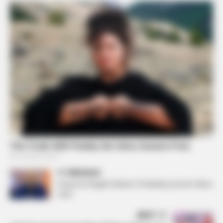
PREVIOUS
Surprizon Rogerti! Zbulon 5 finalistët, ja kush shkon
i pari
NEXT