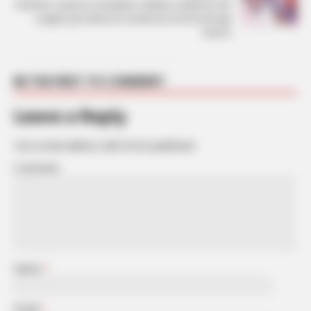
Dështon surpriza romantike e Mateos, Brikena nuk
reagon pas luleve të vendosura në krevat nga
banori
BE THE FIRST TO COMMENT
Leave a Reply
Your email address will not be published.
Comment
Name
*
Email
*