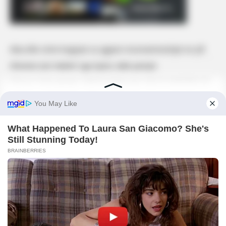
Alisa dhe Urimi tregojnë sa zgjasin mosmarrëveshjet në çift
Xheneta nuk ‘ndahet’ nga Gjesti, dalin pamjet
‘Çka po m’vyn gruaja’, Rasimi tregon pse s’do të martohet më
‘Duke krijuar kujtime bashkë’, kështu e festojnë Selin dhe
Gimbo 5-mujorin e lidhjes
Çağatay Ulusoy shfaqet i transformuar, fotografia e fundit
befason fansat
KËRKONI
KËRKO
Copyright © 2026 | WordPress Theme by
MH Themes