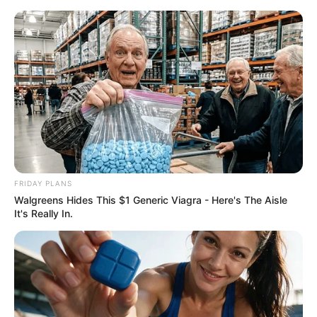
Gjesti shijon lirinë, shfaqet i
buzëqeshur nga një veturë
FRIDAY PLANS
luksoze
Walgreens Hides This $1 Generic Viagra - Here's The Aisle
It's Really In.
March 29, 2026
billbordi1