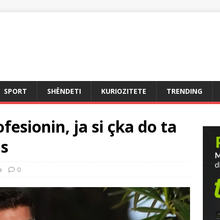
SPORT
SHËNDETI
KURIOZITETE
TRENDING
esionin, ja si çka do ta
s
a
0