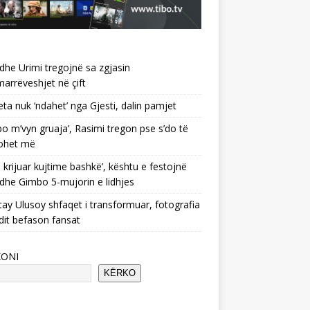
 dhe Urimi tregojnë sa zgjasin
rrëveshjet në çift
ta nuk ‘ndahet’ nga Gjesti, dalin pamjet
po m’vyn gruaja’, Rasimi tregon pse s’do të
ohet më
 krijuar kujtime bashkë’, kështu e festojnë
 dhe Gimbo 5-mujorin e lidhjes
ay Ulusoy shfaqet i transformuar, fotografia
dit befason fansat
KONI
KËRKO