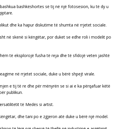
iu bashkua bashkëshortes së tij në një fotosesion, ku të dy u
iptare.
kut dhe ka hapur diskutime të shumta në rrjetet sociale.
t në skenë si këngëtar, por duket se edhe roli i modelit po
tshëm të eksplorojë fusha të reja dhe të sfidojë veten jashtë
gime në rrjetet sociale, duke u bërë shpejt virale.
jen e tij të re dhe për mënyrën se si ai e ka përqafuar këtë
 për publikun.
satilitetit të Medës si artist.
 si këngëtar, dhe tani po e zgjeron atë duke u bërë një model.
iron të lërë një shenjë të thellë në industrinë e argëtimit.