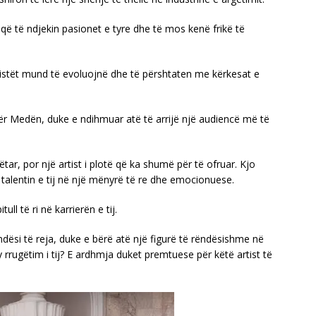
 që të ndjekin pasionet e tyre dhe të mos kenë frikë të
tistët mund të evoluojnë dhe të përshtaten me kërkesat e
ër Medën, duke e ndihmuar atë të arrijë një audiencë më të
r, por një artist i plotë që ka shumë për të ofruar. Kjo
 talentin e tij në një mënyrë të re dhe emocionuese.
l të ri në karrierën e tij.
ndësi të reja, duke e bërë atë një figurë të rëndësishme në
 rrugëtim i tij? E ardhmja duket premtuese për këtë artist të