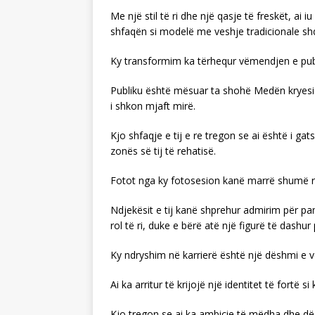
Me një stil të ri dhe një qasje të freskët, ai 
shfaqën si modelë me veshje tradicionale shq
Ky transformim ka tërhequr vëmendjen e publi
Publiku është mësuar ta shohë Medën kryesish
i shkon mjaft mirë.
Kjo shfaqje e tij e re tregon se ai është i ga
zonës së tij të rehatisë.
Fotot nga ky fotosesion kanë marrë shumë rea
Ndjekësit e tij kanë shprehur admirim për pam
rol të ri, duke e bërë atë një figurë të dashur
Ky ndryshim në karrierë është një dëshmi e ver
Ai ka arritur të krijojë një identitet të fortë
Kjo tregon se ai ka ambicie të mëdha dhe dësh