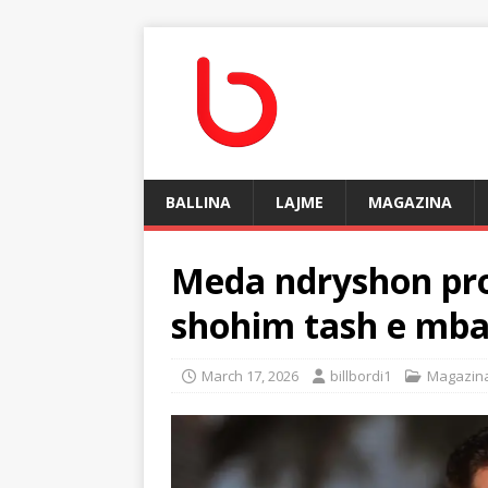
BALLINA
LAJME
MAGAZINA
Meda ndryshon prof
shohim tash e mba
March 17, 2026
billbordi1
Magazin