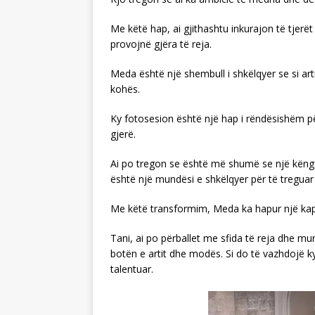
Me këtë hap, ai gjithashtu inkurajon të tjerët
provojnë gjëra të reja.
Meda është një shembull i shkëlqyer se si ar
kohës.
Ky fotosesion është një hap i rëndësishëm p
gjerë.
Ai po tregon se është më shumë se një këngëta
është një mundësi e shkëlqyer për të treguar
Me këtë transformim, Meda ka hapur një kapitul
Tani, ai po përballet me sfida të reja dhe mu
botën e artit dhe modës. Si do të vazhdojë ky
talentuar.