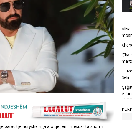
Alisa
mosma
Xhene
‘Çka 
mart
‘Duke
Selin
Çağat
e fun
KËR
jë paraqitje ndryshe nga ajo që jemi mësuar ta shohim.