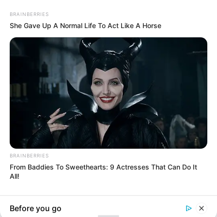
BRAINBERRIES
She Gave Up A Normal Life To Act Like A Horse
“Nuk pyetet nëna”, vëllai i Selin i
reagon në mënyrë indirekte
motrës së Gimbos
February 27, 2026
billbordi1
BRAINBERRIES
From Baddies To Sweethearts: 9 Actresses That Can Do It
All!
Before you go