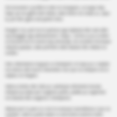
Në komentet e profilit të Selin në Instagram, ai reagoi ndaj
faqes që nisi gjithë këtë debat, duke thënë me shaka se, sipas
tij, për këto gjëra nuk pyetet nëna.
Reagimi i tij u prit me të qeshura nga ndjekësit dhe nxiti edhe
një përgjigje nga administratori i faqes, i cili tha se po ta dinte
se komenti do të merrte kaq vëmendje, do ta kishte formuluar
ndryshe pyetjen, duke përfshirë edhe babanë dhe vëllanë në
vendim.
Këto shkëmbime tregojnë se familjarët e të dyve po e ndjekin
me interes dhe humor dinamikën mes tyre në shtëpinë më të
ndjekur në Shqipëri.
Ndërsa Gimbo dhe Selin po vazhdojnë afrimitetin brenda
shtëpisë pa dijeni për reagimet jashtë, publiku po argëtohet
me batutat dhe reagimet e familjarëve.
Mbetet për t’u parë se si do të evoluojë marrëdhënia e tyre në
vazhdim, ndërsa jashtë duket se atmosfera tashmë është