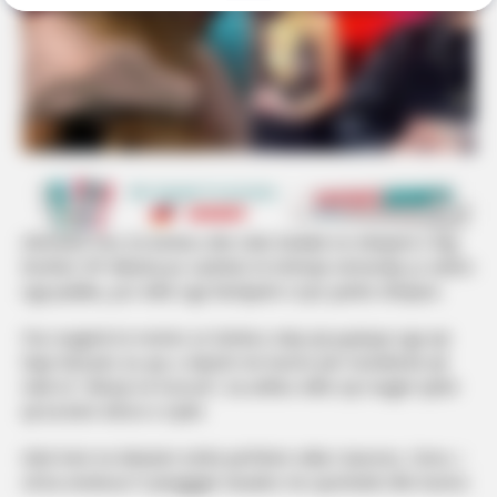
Afrimiteti mes DJ Gimbos dhe Selin Bollatit në shtëpinë e Big
Brother VIP Albania po vazhdon të tërheqë vëmendje jo vetëm
nga publiku, por edhe nga familjarët e tyre jashtë shtëpisë.
Pas reagimit të motrës së Gimbos ndaj një pyetjeje nga një
faqe fansash, ku ajo u shpreh me humor për mundësinë që
Selin të “shkojë në Kosovë”, ka ardhur edhe një reagim tjetër
që ka bërë xhiron e rrjetit.
Këtë herë në diskutim është përfshirë vëllai i banores, Onno, i
cili ka vendosur t’i përgjigjet situatës me sportivitet dhe humor.