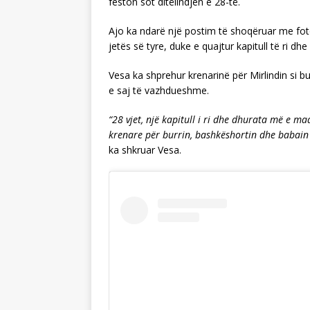
feston sot ditëlindjen e 28-të.
Ajo ka ndarë një postim të shoqëruar me fotog
jetës së tyre, duke e quajtur kapitull të ri 
Vesa ka shprehur krenarinë për Mirlindin si 
e saj të vazhdueshme.
“28 vjet, një kapitull i ri dhe dhurata më e m
krenare për burrin, bashkëshortin dhe babain 
ka shkruar Vesa.