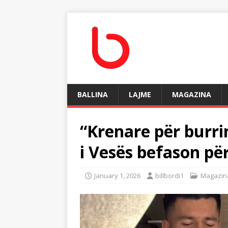
BALLINA
LAJME
MAGAZINA
“Krenare për burri
i Vesës befason për
January 1, 2026
billbordi1
Magazin