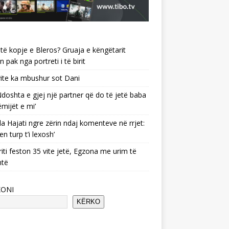
të kopje e Bleros? Gruaja e këngëtarit
n pak nga portreti i të birit
ite ka mbushur sot Dani
 ‘Ndoshta e gjej një partner që do të jetë baba
ëmijët e mi’
a Hajati ngre zërin ndaj komenteve në rrjet:
en turp t’i lexosh’
riti feston 35 vite jetë, Egzona me urim të
ntë
KONI
KËRKO