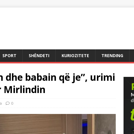
SPORT
SHËNDETI
KURIOZITETE
TRENDING
n dhe babain që je”, urimi
 Mirlindin
a
0