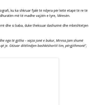
rafi, ku ka shkruar fjalë të ndjera për këtë etapë të re të
dhe dhuratën më të madhe vajzën e tyre, Miresën.
burrë dhe si baba, duke theksuar dashurinë dhe mbështetjen
adhe nga të gjitha – vajza jonë e bukur, Miresa.Jam shumë
që je. Gëzuar ditëlindjen bashkëshortit tim, përgjithmonë”,