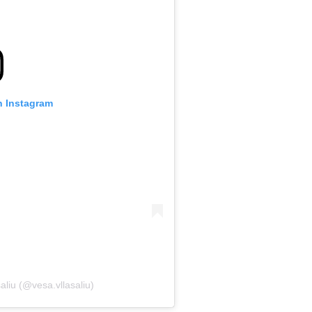
n Instagram
aliu (@vesa.vllasaliu)