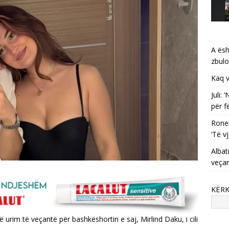
A ësh
zbulo
Kaq v
Juli:
për f
Ronel
‘Të vj
Albat
veça
KËR
 urim të veçantë për bashkëshortin e saj, Mirlind Daku, i cili