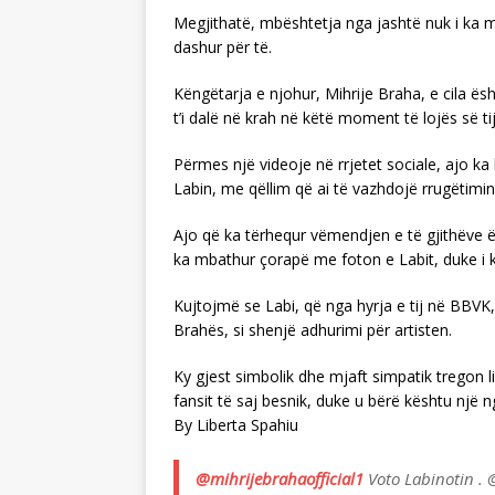
Megjithatë, mbështetja nga jashtë nuk i ka 
dashur për të.
Këngëtarja e njohur, Mihrije Braha, e cila është
t’i dalë në krah në këtë moment të lojës së t
Përmes një videoje në rrjetet sociale, ajo ka 
Labin, me qëllim që ai të vazhdojë rrugëtimin 
Ajo që ka tërhequr vëmendjen e të gjithëve ë
ka mbathur çorapë me foton e Labit, duke i k
Kujtojmë se Labi, që nga hyrja e tij në BBVK
Brahës, si shenjë adhurimi për artisten.
Ky gjest simbolik dhe mjaft simpatik tregon 
fansit të saj besnik, duke u bërë kështu një n
By Liberta Spahiu
@mihrijebrahaofficial1
Voto Labinotin .