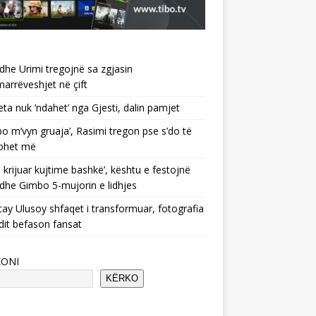
 dhe Urimi tregojnë sa zgjasin
rrëveshjet në çift
ta nuk ‘ndahet’ nga Gjesti, dalin pamjet
po m’vyn gruaja’, Rasimi tregon pse s’do të
ohet më
 krijuar kujtime bashkë’, kështu e festojnë
 dhe Gimbo 5-mujorin e lidhjes
ay Ulusoy shfaqet i transformuar, fotografia
dit befason fansat
KONI
KËRKO