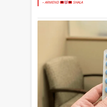
– ARMEND
SHALA