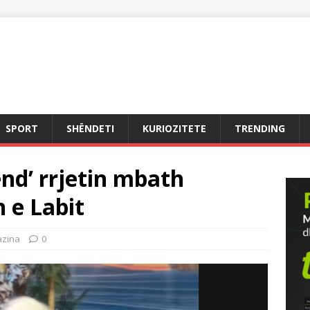
SPORT
SHËNDETI
KURIOZITETE
TRENDING
nd’ rrjetin mbath
 e Labit
zina
0