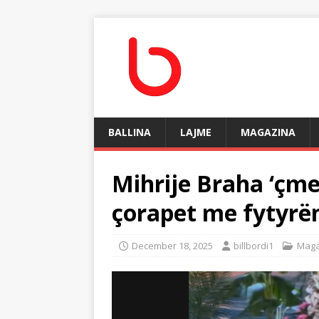
BALLINA
LAJME
MAGAZINA
Mihrije Braha ‘çme
çorapet me fytyrën
December 18, 2025
billbordi1
Maga