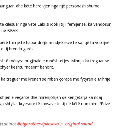
munguar, dhe këtë herë vjen nga një personazh shumë i
 cilësuar nga vetë Labi si idoli i tij i fëmijërisë, ka vendosur
ij në BBVK.
bërë thirrje të hapur drejtuar ndjekësve të saj që ta votojnë
e tij brenda garës.
shtë mënyra origjinale e mbështetjes. Mihrija ka treguar se
thyer kështu “nderin” banorit.
, ka treguar me krenari se mban çorapë me fytyrën e Mihrije
lidhjen e veçantë dhe mirënjohjen që këngëtarja ka ndaj
ga shtyllat kryesore të fansave të tij në këtë nominim. /Prive
 @Labinot
#bigbrothervipkosova
♬ original sound