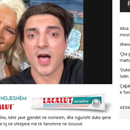
Alisa
mosma
Xhene
‘Çka 
mart
‘Duke
Selin
Çağat
e fun
KËR
hiu, këtë javë gjendet në nominim, dhe sigurisht duke qenë
in e tij në shtëpinë më të famshme në Kosovë.