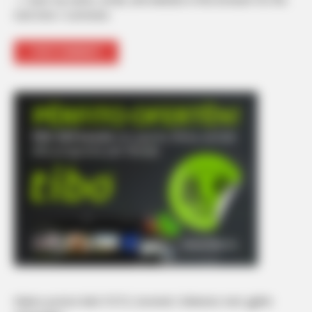
next time I comment.
Mateo poston këtë FOTO, komenti i Brikenës merr gjithë