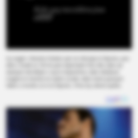
Ky reagim i Xheneta Fetahut vjen në mbrojtje të Elijonës, pasi
ditët e fundit në TikTok janë shpërndarë foto dhe video që
aludojnë mbi lidhjet e saj të mëparshme, duke shkaktuar
reagime të shumta në rrjetet sociale, duke marrë parasysh
faktin e moshës së re të Elijonës. /Prive By Liberta Spahiu