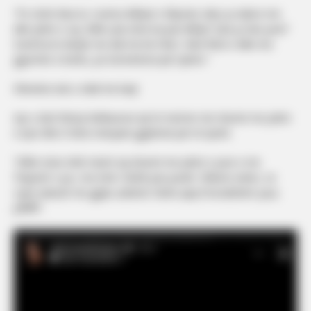
“Po shoh disa tu i numru lidhjet e Elijonës sikur ju takon me
ditë jetën e saj. Edhe çka nëse ka pas lidhje? Çka ju han juve?
Secili ka të drejtë me dal me kë t’don. Vetë flisni e dilni me
gjysmën e botës, po komentoni për tjetrin.”
Xheneta nuk u ndal me kaq!
Ajo u bëri thirrje kritikuesve që të merren më shumë me jetën
e tyre dhe t’i lënë mënjanë gjykimet për të tjerët.
“Edhe nëse ishit marrë aq shumë me jetën e juve e me
‘frajerat’ e juv, ma mirë i kishit pas punët. Shikoni veten, se
s’jeni askush me gjyku askënd. Kishe qaq t’moralshëm juuu
pffffff”.