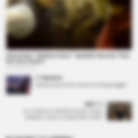
PREVIOUS
Ndodh propozimi për martesë në ‘Kënga Magjike’
NEXT
Ish- e dashura e Klodit bën thirrjen: ‘Kërkoj
përkthyes, nuk po e kuptoj Klodin në BBV’