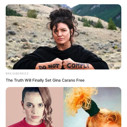
‘Lidhjet e Elijonës’, Xheneta u
reagon ‘ashpër’ kritikëve në rrjet
BRAINBERRIES
The Truth Will Finally Set Gina Carano Free
November 23, 2025
billbordi1