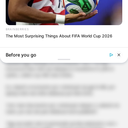
BRAINBERRIES
The Most Surprising Things About FIFA World Cup 2026
Before you go
Gazetari Agon Rexhepi sot në emisionin “Ora 7” në Klan
Kosova ka folur rreth një ndarjeje të mundshme të çiftit të
njohur, Ledion Liço dhe Sara Hoxha.
Ai u shpreh se ka burime që e vërtetojnë një gjë të tillë, por
dyshja ende nuk është deklaruar për këtë temë.
“Unë i kam disa burime që e vërtetojnë ndarjen e Ledionit me
Sarën, por ata nuk janë deklaruar kurrë publikisht”.
“Nga ana tjetër vlen të përmendet që këta dashurinë e vet e