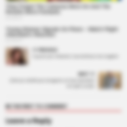
PREVIOUS
E pyesin për shtatzëni, Sara befason me reagimin
NEXT
Çfarë po ndodh pas mungesës së Sara Gjordenit
në rrjete sociale
BE THE FIRST TO COMMENT
Leave a Reply