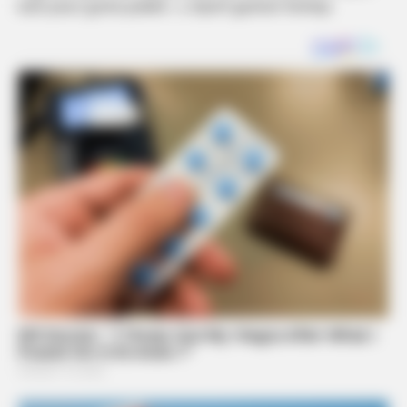
kanë pasur goxha publike”, u shpreh gazetari Rexhepi.