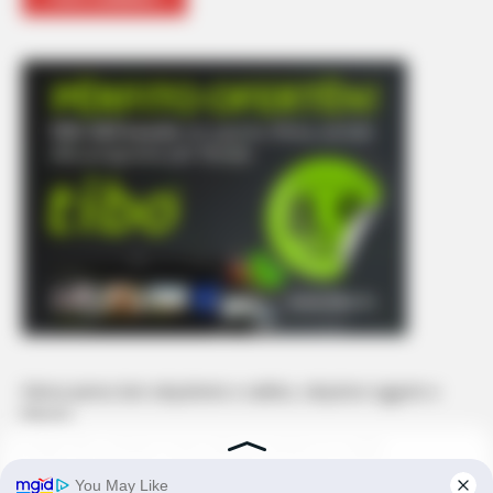
Edona James bën ndryshimin e radhës, ndryshon ngjyrën e
lëkurës
Godet Fifi, ja thotë Tunës këtë të vërtetë të madhe
Alisa dhe Urimi tregojnë sa zgjasin mosmarrëveshjet në çift