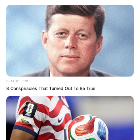
Ndahen Ledion Liço dhe Sara
Hoxha? Gazetari bën deklaratën
BRAINBERRIES
befasuese
8 Conspiracies That Turned Out To Be True
October 27, 2025
billbordi1