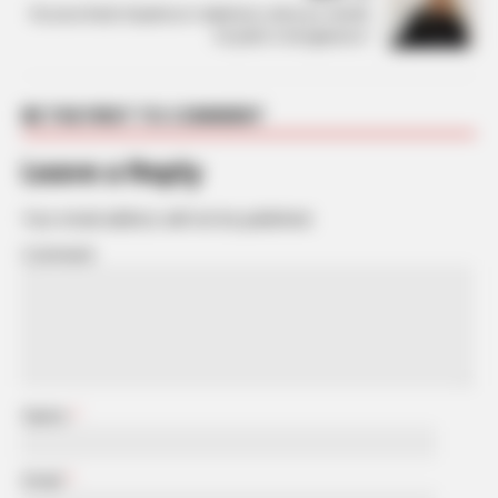
Rozana Radi shqetëson ndjekësit, çfarë po ndodh
në jetën e këngëtares?
BE THE FIRST TO COMMENT
Leave a Reply
Your email address will not be published.
Comment
Name
*
Email
*