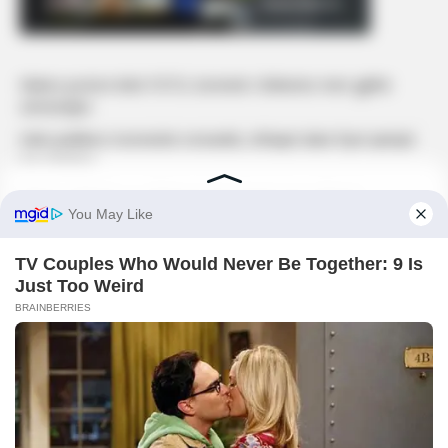
Mateo poston këtë FOTO, komenti i Brikenës merr gjithë
vëmendjen
Selin publikon momentin romantik, shfaqet duke fryrë qirinjtë
me Gimbon
Edona Llalloshi a u zbukurua kaq shumë pas ndarjes?
Edona James bën ndryshimin e radhës, ndryshon ngjyrën e
lëkurës
Godet Fifi, ja thotë Tunës këtë të vërtetë të madhe
KËRKONI
KËRKO