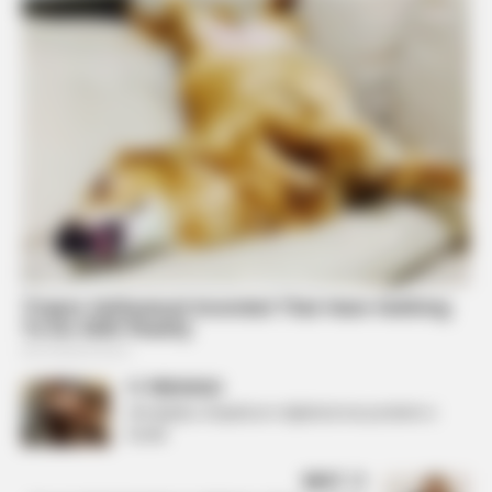
PREVIOUS
Olsi Bylyku shqetëson ndjekësit me postimin e
fundit
NEXT