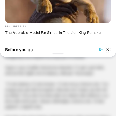
BRAINBERRIES
The Adorable Model For Simba In The Lion King Remake
Before you go
Këngëtarja Arta Bajrami ka arsye për të festuar.
Vajza e saj e madhe Victoria ka mbushur 15 vjet e për këtë,
Arta ka thur fjalët më të bukura, shkruan “Kosovarja”.
“15 vite dashuri,15 vite krenari, 15 vite me ty, Victoria ime. Ti je
arsyeja pse çdo ditë ka kuptim, dhurata më e bukur që Zoti më
ka dhënë. Pa ty s’do t’ia kisha dalë me Idealin dhe Elektren, ti je
forca dhe drita jonë. Gëzuar ditëlindjen, Victoria ime. Të dua
pafund”
u shpreh Arta.