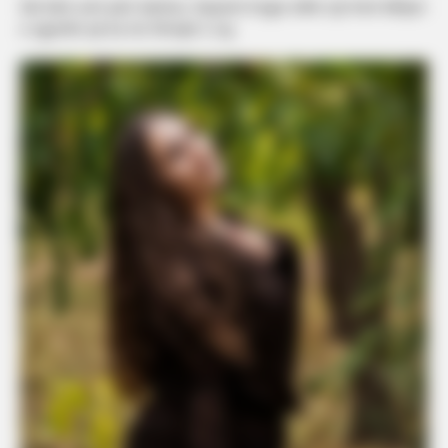
Me këtë urim plot dashuri, Bajrami tregoi edhe një herë lidhjen
e ngushtë që ka me fëmijët e saj.