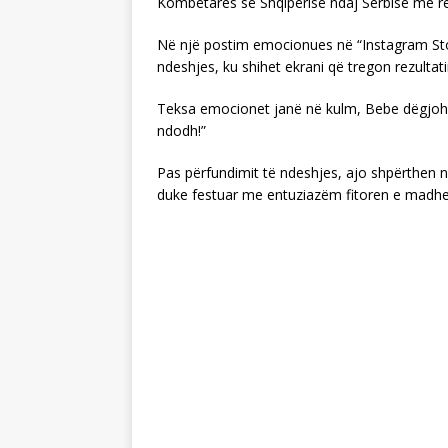
Kombëtares së Shqipërisë ndaj Serbisë me re
Në një postim emocionues në “Instagram Stor
ndeshjes, ku shihet ekrani që tregon rezultati
Teksa emocionet janë në kulm, Bebe dëgjohe
ndodh!”
Pas përfundimit të ndeshjes, ajo shpërthen 
duke festuar me entuziazëm fitoren e madhe 