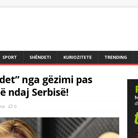
SPORT
SHËNDETI
KURIOZITETE
TRENDING
et” nga gëzimi pas
së ndaj Serbisë!
na
0