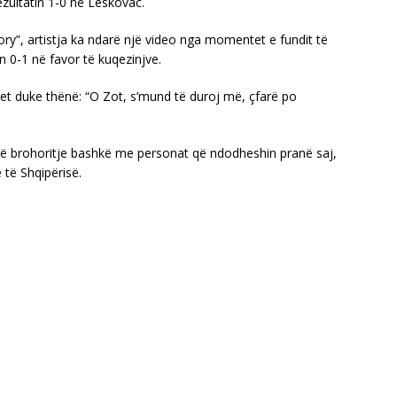
zultatin 1-0 në Leskovac.
y”, artistja ka ndarë një video nga momentet e fundit të
n 0-1 në favor të kuqezinjve.
t duke thënë: “O Zot, s’mund të duroj më, çfarë po
në brohoritje bashkë me personat që ndodheshin pranë saj,
të Shqipërisë.