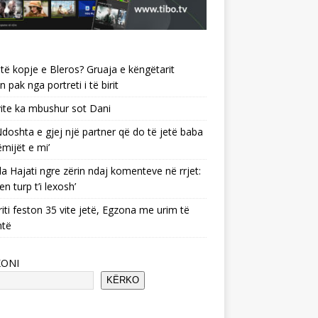
të kopje e Bleros? Gruaja e këngëtarit
n pak nga portreti i të birit
ite ka mbushur sot Dani
 ‘Ndoshta e gjej një partner që do të jetë baba
ëmijët e mi’
a Hajati ngre zërin ndaj komenteve në rrjet:
en turp t’i lexosh’
riti feston 35 vite jetë, Egzona me urim të
ntë
KONI
KËRKO