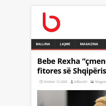
BALLINA
LAJME
MAGAZINA
Bebe Rexha “çmend
fitores së Shqipëri
October 12, 2025
billbordi1
Magazi