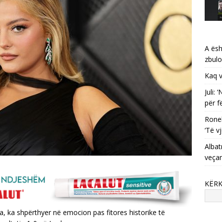
A ësh
zbulo
Kaq v
Juli:
për f
Ronel
‘Të vj
Albat
veça
KËR
, ka shpërthyer në emocion pas fitores historike të